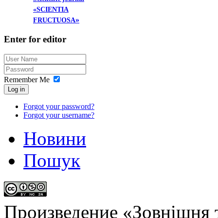
«SCIENTIA
»
FRUCTUOSA
Enter
for editor
Remember Me
Log in
Forgot your password?
Forgot your username?
Новини
Пошук
Произведение «
Зовнішня т