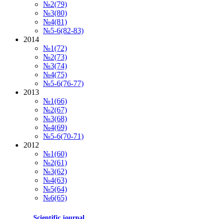
№2(79)
№3(80)
№4(81)
№5-6(82-83)
2014
№1(72)
№2(73)
№3(74)
№4(75)
№5-6(76-77)
2013
№1(66)
№2(67)
№3(68)
№4(69)
№5-6(70-71)
2012
№1(60)
№2(61)
№3(62)
№4(63)
№5(64)
№6(65)
Scientific journal