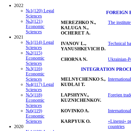
2022
№1(120) Legal
FOREIGN 
Sciences
№2(121)
MEREZHKO N.,
The institut
Economic
KALUGA N.,
Sciences
OCHERET A.
2021
№1(114) Legal
IVANOV L.,
Technical bar
Sciences
YANUSHKEVICH D.
№2(115)
Economic
CHORNA N.
Ukrainian-P
Sciences
№3(116)
INTEGRATION PROC
Economic
MELNYCHENKO S.,
Internationa
Sciences
KUDLAI T.
№4(117) Legal
Sciences
LAPSHYNV.,
Foreign trad
№5(118)
KUZNICHENKOV.
Economic
Sciences
KOVINKO A.
Internationa
№6(119)
Economic
KARPYUK O.
«Linensi» pr
Sciences
countries
2020