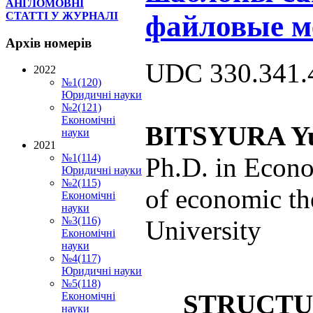
АНГЛОМОВНІ
файловые м
СТАТТІ У ЖУРНАЛІ
Архів
номерів
UDC 330.341.
2022
№1(120)
Юридичні науки
№2(121)
Економічні
BITSYURA
Y
науки
2021
№1(114)
Ph.D. in Econo
Юридичні науки
№2(115)
of economic t
Економічні
науки
№3(116)
University
Економічні
науки
№4(117)
Юридичні науки
№5(118)
STRUCTU
Економічні
науки