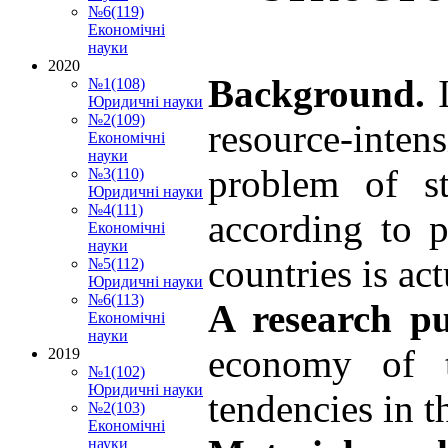
№6(119)
Економічні
науки
2020
Background.
№1(108)
Юридичні науки
№2(109)
resource-intens
Економічні
науки
problem of st
№3(110)
Юридичні науки
№4(111)
according to p
Економічні
науки
countries is act
№5(112)
Юридичні науки
№6(113)
A research p
Економічні
науки
economy of t
2019
№1(102)
Юридичні науки
tendencies in t
№2(103)
Економічні
науки