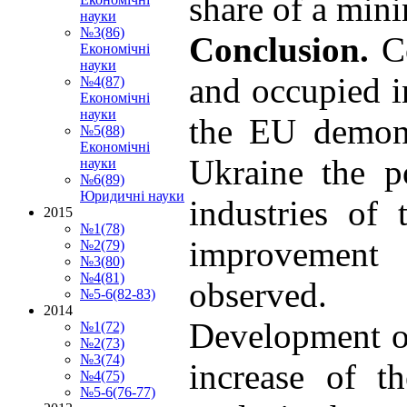
share of a mini
науки
№3(86)
Conclusion.
C
Економічні
науки
and occupied in
№4(87)
Економічні
науки
the EU demons
№5(88)
Економічні
Ukraine the p
науки
№6(89)
Юридичні науки
industries of
2015
№1(78)
improvement 
№2(79)
№3(80)
№4(81)
observed.
№5-6(82-83)
2014
Development of
№1(72)
№2(73)
№3(74)
increase of th
№4(75)
№5-6(76-77)