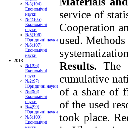
Materials an
№3(104)
Економічні
service of stat
науки
№4(105)
Cooperation a
Економічні
науки
№5(106)
used. Methods o
Юридичні науки
№6(107)
systematization
Економічні
науки
2018
Results.
The an
№1(96)
Економічні
cumulative nat
науки
№2(97)
Юридичні науки
of a share of 
№3(98)
Економічні
of the used res
науки
№4(99)
Юридичні науки
took place. Re
№5(100)
Економічні
науки