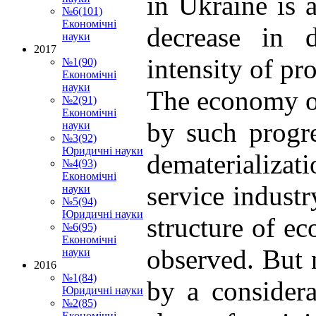
in Ukraine is 
№6(101)
Економічні
decrease in 
науки
2017
intensity of pr
№1(90)
Економічні
науки
The economy of
№2(91)
Економічні
by such progre
науки
№3(92)
Юридичні науки
dematerializat
№4(93)
Економічні
service industr
науки
№5(94)
Юридичні науки
structure of ec
№6(95)
Економічні
observed. But 
науки
2016
№1(84)
by a considera
Юридичні науки
№2(85)
Економічні