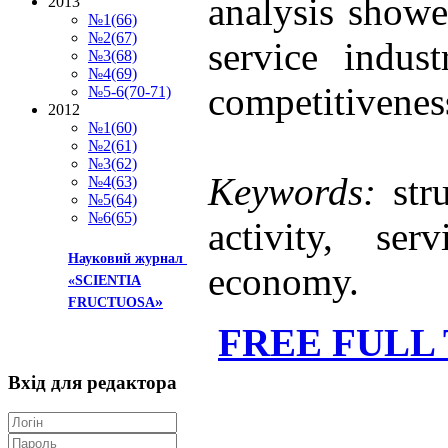
analysis showed
2013
№1(66)
№2(67)
service indus
№3(68)
№4(69)
competitiveness
№5-6(70-71)
2012
№1(60)
№2(61)
№3(62)
Keywords:
stru
№4(63)
№5(64)
№6(65)
activity, ser
Науковий журнал
economy.
«SCIENTIA
»
FRUCTUOSA
FREE FULL
Вхід
для редактора