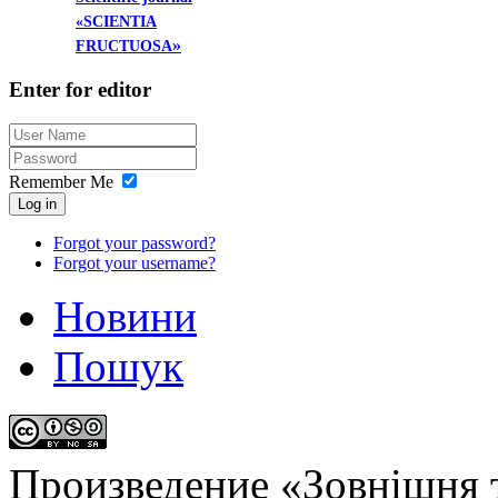
«SCIENTIA
»
FRUCTUOSA
Enter
for editor
Remember Me
Log in
Forgot your password?
Forgot your username?
Новини
Пошук
Произведение «
Зовнішня т