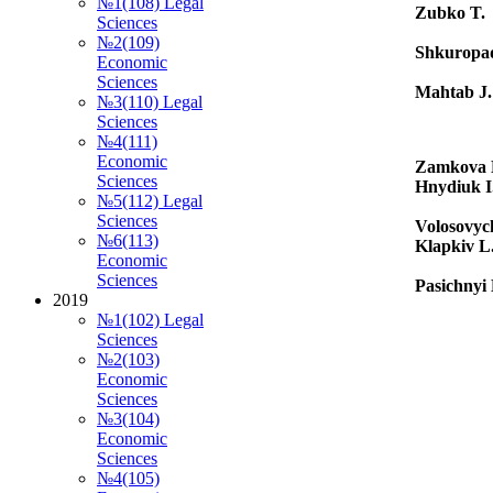
№1(108) Legal
Zubko T.
Sciences
№2(109)
Shkuropa
Economic
Sciences
Mahtab J.
№3(110) Legal
Sciences
№4(111)
Economic
Zamkova 
Sciences
Hnydiuk I
№5(112) Legal
Sciences
Volosovych
№6(113)
Klapkiv L
Economic
Sciences
Pasichnyi
2019
№1(102) Legal
Sciences
№2(103)
Economic
Sciences
№3(104)
Economic
Sciences
№4(105)