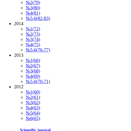
№2(79)
№3(80)
№4(81)
№5-6(82-83)
2014
№1(72)
№2(73)
№3(74)
№4(75)
№5-6(76-77)
2013
№1(66)
№2(67)
№3(68)
№4(69)
№5-6(70-71)
2012
№1(60)
№2(61)
№3(62)
№4(63)
№5(64)
№6(65)
Scientific journal