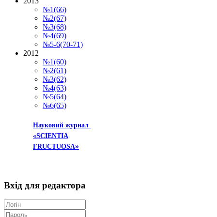
2013
№1(66)
№2(67)
№3(68)
№4(69)
№5-6(70-71)
2012
№1(60)
№2(61)
№3(62)
№4(63)
№5(64)
№6(65)
Науковий журнал
«SCIENTIA
»
FRUCTUOSA
Вхід
для редактора