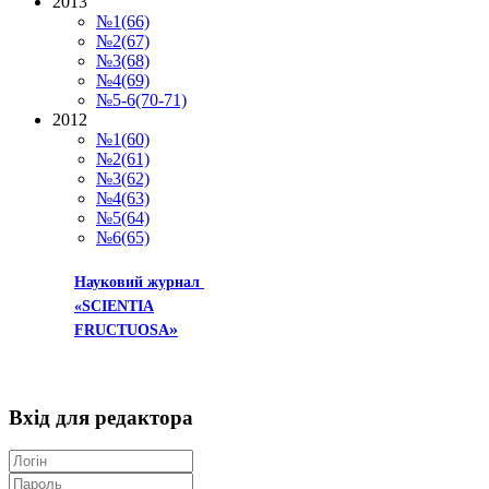
2013
№1(66)
№2(67)
№3(68)
№4(69)
№5-6(70-71)
2012
№1(60)
№2(61)
№3(62)
№4(63)
№5(64)
№6(65)
Науковий журнал
«SCIENTIA
»
FRUCTUOSA
Вхід
для редактора