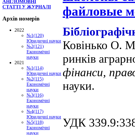
АНГЛОМОВНІ
файловые м
СТАТТІ У ЖУРНАЛІ
Архів
номерів
Бібліографіч
2022
№1(120)
Юридичні науки
Ковінько О. М
№2(121)
Економічні
ринків аграрн
науки
2021
№1(114)
фінанси, прав
Юридичні науки
№2(115)
науки.
Економічні
науки
№3(116)
Економічні
науки
№4(117)
Юридичні науки
УДК 339.9:33
№5(118)
Економічні
науки