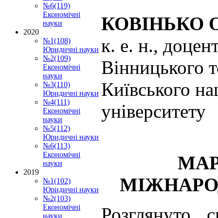
№6(119)
Економічні
КОВІНЬКО О
науки
2020
к. е. н., доце
№1(108)
Юридичні науки
№2(109)
Вінницького т
Економічні
науки
Київського на
№3(110)
Юридичні науки
№4(111)
університету
Економічні
науки
№5(112)
Юридичні науки
№6(113)
Економічні
МАР
науки
2019
МІЖНАРОД
№1(102)
Юридичні науки
№2(103)
Економічні
Розглянуто с
науки