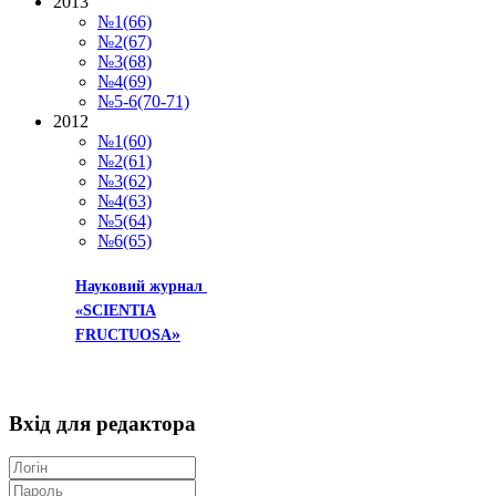
2013
№1(66)
№2(67)
№3(68)
№4(69)
№5-6(70-71)
2012
№1(60)
№2(61)
№3(62)
№4(63)
№5(64)
№6(65)
Науковий журнал
«SCIENTIA
»
FRUCTUOSA
Вхід
для редактора