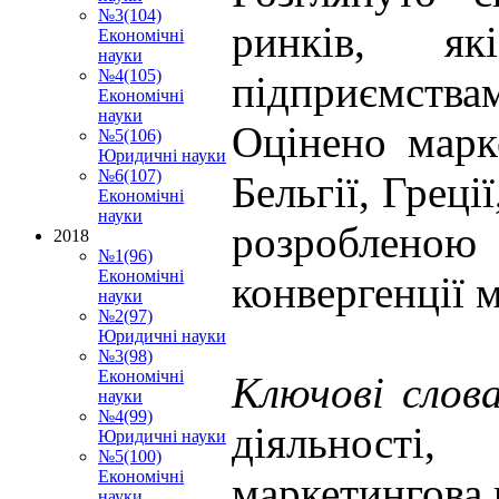
№3(104)
ринків, як
Економічні
науки
№4(105)
підприємствам
Економічні
науки
Оцінено марк
№5(106)
Юридичні науки
№6(107)
Бельгії, Греці
Економічні
науки
розробленою 
2018
№1(96)
Економічні
конвергенції 
науки
№2(97)
Юридичні науки
№3(98)
Економічні
Ключові слова
науки
№4(99)
діяльності
Юридичні науки
№5(100)
Економічні
маркетингова 
науки