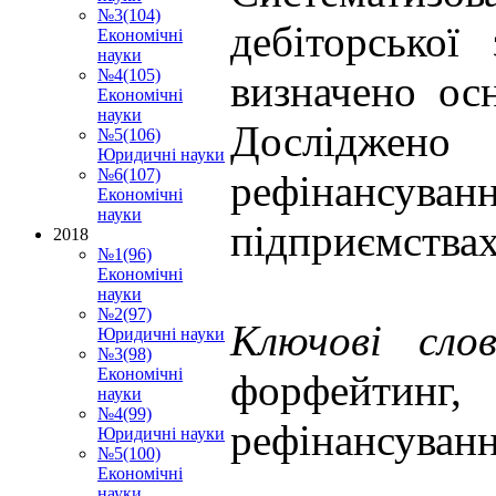
№3(104)
дебіторської
Економічні
науки
№4(105)
визначено ос
Економічні
науки
Досліджено
№5(106)
Юридичні науки
№6(107)
рефінансув
Економічні
науки
підприємствах
2018
№1(96)
Економічні
науки
№2(97)
Ключові слов
Юридичні науки
№3(98)
Економічні
форфейтинг, 
науки
№4(99)
рефінансуванн
Юридичні науки
№5(100)
Економічні
науки