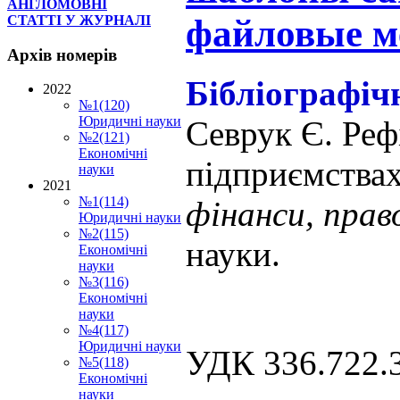
АНГЛОМОВНІ
файловые м
СТАТТІ У ЖУРНАЛІ
Архів
номерів
Бібліографіч
2022
№1(120)
Юридичні науки
Севрук Є. Реф
№2(121)
Економічні
підприємствах
науки
2021
№1(114)
фінанси, прав
Юридичні науки
№2(115)
науки.
Економічні
науки
№3(116)
Економічні
науки
№4(117)
Юридичні науки
УДК 336.722.
№5(118)
Економічні
науки