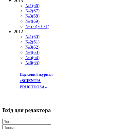
2013
№1(66)
№2(67)
№3(68)
№4(69)
№5-6(70-71)
2012
№1(60)
№2(61)
№3(62)
№4(63)
№5(64)
№6(65)
Науковий журнал
«SCIENTIA
»
FRUCTUOSA
Вхід
для редактора