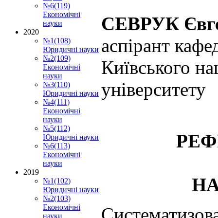
№6(119)
Економічні
СЕВРУК Євге
науки
2020
аспірант кафе
№1(108)
Юридичні науки
№2(109)
Київського на
Економічні
науки
університету
№3(110)
Юридичні науки
№4(111)
Економічні
науки
№5(112)
РЕФ
Юридичні науки
№6(113)
Економічні
науки
2019
НА
№1(102)
Юридичні науки
№2(103)
Економічні
Систематизо
науки