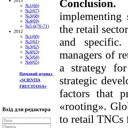
Conclusion
2013
№1(66)
№2(67)
implementing s
№3(68)
№4(69)
the retail sect
№5-6(70-71)
2012
№1(60)
and specific
№2(61)
№3(62)
managers of re
№4(63)
№5(64)
№6(65)
a strategy for
Науковий журнал
strategic deve
«SCIENTIA
»
FRUCTUOSA
factors that p
«rooting». Glo
Вхід
для редактора
to retail TNCs