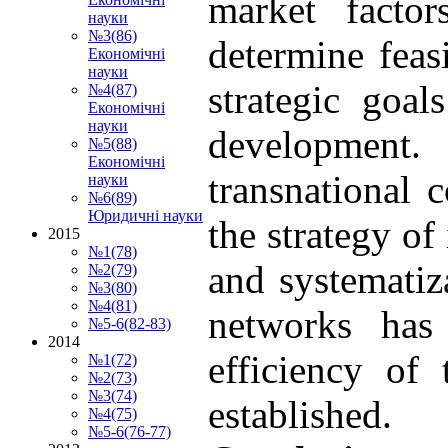
market factor
науки
№3(86)
determine feas
Економічні
науки
strategic goal
№4(87)
Економічні
науки
development
№5(88)
Економічні
transnational 
науки
№6(89)
Юридичні науки
the strategy of
2015
№1(78)
and systematiz
№2(79)
№3(80)
№4(81)
networks has
№5-6(82-83)
2014
efficiency of
№1(72)
№2(73)
№3(74)
established.
№4(75)
№5-6(76-77)