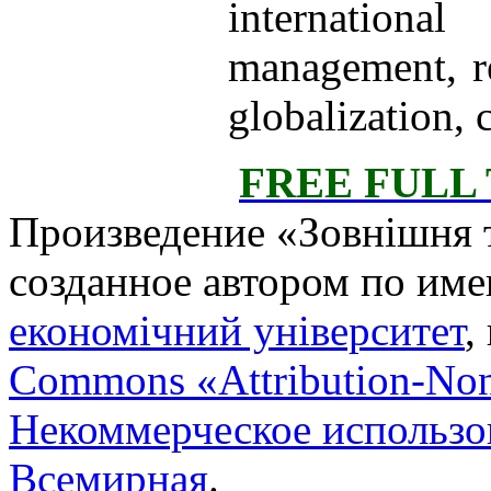
internationa
management, re
globalization, 
FREE FULL
Произведение «
Зовнішня т
созданное автором по им
економічний університет
,
Commons «Attribution-No
Некоммерческое использов
Всемирная
.