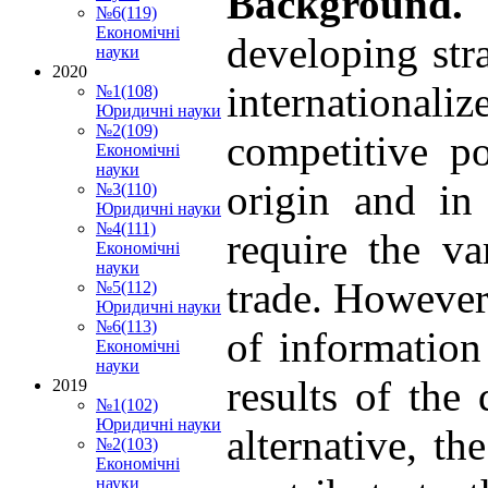
Background
№6(119)
Економічні
developing str
науки
2020
internationali
№1(108)
Юридичні науки
№2(109)
competitive p
Економічні
науки
origin and in
№3(110)
Юридичні науки
№4(111)
require the v
Економічні
науки
trade. However,
№5(112)
Юридичні науки
№6(113)
of information
Економічні
науки
results of the
2019
№1(102)
Юридичні науки
alternative, t
№2(103)
Економічні
науки