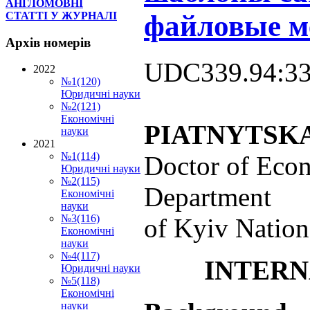
АНГЛОМОВНІ
файловые м
СТАТТІ У ЖУРНАЛІ
Архів
номерів
UDC339.94:33
2022
№1(120)
Юридичні науки
№2(121)
Економічні
PIATNYTSKA
науки
2021
№1(114)
Doctor of Econ
Юридичні науки
№2(115)
Department
Економічні
науки
№3(116)
of Kyiv Nation
Економічні
науки
№4(117)
INTERN
Юридичні науки
№5(118)
Економічні
науки