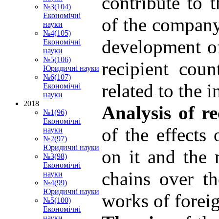
contribute to 
№3(104)
Економічні
of the company.
науки
№4(105)
development of
Економічні
науки
№5(106)
recipient coun
Юридичні науки
№6(107)
related to the i
Економічні
науки
2018
Analysis of r
№1(96)
Економічні
of the effects 
науки
№2(97)
Юридичні науки
on it and the 
№3(98)
Економічні
chains over th
науки
№4(99)
Юридичні науки
works of forei
№5(100)
Економічні
науки