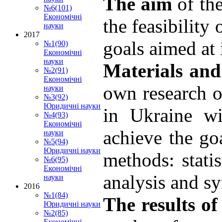
The aim
of th
№6(101)
Економічні
the feasibility
науки
2017
goals aimed at i
№1(90)
Економічні
науки
Materials an
№2(91)
Економічні
own research o
науки
№3(92)
Юридичні науки
in Ukraine wi
№4(93)
Економічні
achieve the go
науки
№5(94)
Юридичні науки
methods: statis
№6(95)
Економічні
analysis and sy
науки
2016
№1(84)
The results of
Юридичні науки
№2(85)
Економічні