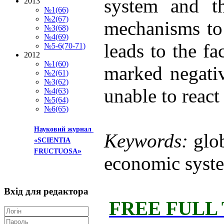
system and th
2013
№1(66)
№2(67)
mechanisms to 
№3(68)
№4(69)
leads to the f
№5-6(70-71)
2012
№1(60)
marked negativ
№2(61)
№3(62)
unable to react
№4(63)
№5(64)
№6(65)
Науковий журнал
Keywords:
glo
«SCIENTIA
»
FRUCTUOSA
economic system
Вхід
для редактора
FREE FULL