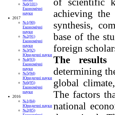
of scientific
№6(101)
Економічні
achieving the 
науки
2017
synthesis, co
№1(90)
Економічні
науки
base of the st
№2(91)
Економічні
foreign scholars
науки
№3(92)
Юридичні науки
The results
№4(93)
Економічні
determining th
науки
№5(94)
Юридичні науки
global climate
№6(95)
Економічні
The factors th
науки
2016
№1(84)
national econo
Юридичні науки
№2(85)
Економічні