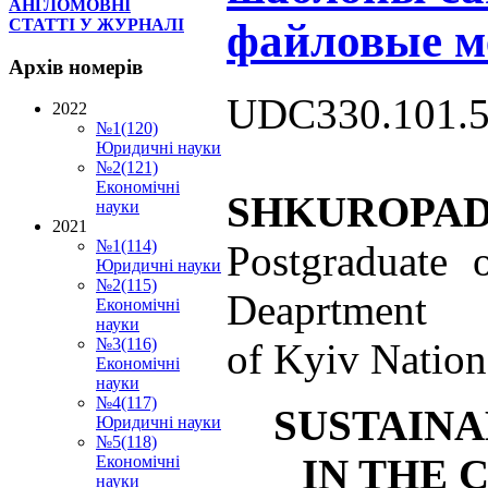
АНГЛОМОВНІ
файловые м
СТАТТІ У ЖУРНАЛІ
Архів
номерів
UDC330.101.5
2022
№1(120)
Юридичні науки
№2(121)
Економічні
SHKUROPAD
науки
2021
№1(114)
Postgraduate
Юридичні науки
№2(115)
Deaprtment
Економічні
науки
№3(116)
of Kyiv Nation
Економічні
науки
№4(117)
SUSTAINA
Юридичні науки
№5(118)
IN THE 
Економічні
науки