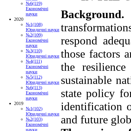
№6(119)
Економічні
Background.
T
науки
2020
transformatio
№1(108)
Юридичні науки
№2(109)
respond adequa
Економічні
науки
those factors 
№3(110)
Юридичні науки
№4(111)
the resilienc
Економічні
науки
sustainable na
№5(112)
Юридичні науки
№6(113)
state policy f
Економічні
науки
identification 
2019
№1(102)
Юридичні науки
and future glob
№2(103)
Економічні
науки