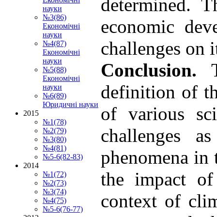
determined. T
науки
№3(86)
economic deve
Економічні
науки
challenges on i
№4(87)
Економічні
науки
Conclusion.
№5(88)
Економічні
definition of t
науки
№6(89)
Юридичні науки
of various sc
2015
№1(78)
challenges as
№2(79)
№3(80)
№4(81)
phenomena in 
№5-6(82-83)
2014
the impact of 
№1(72)
№2(73)
№3(74)
context of cli
№4(75)
№5-6(76-77)