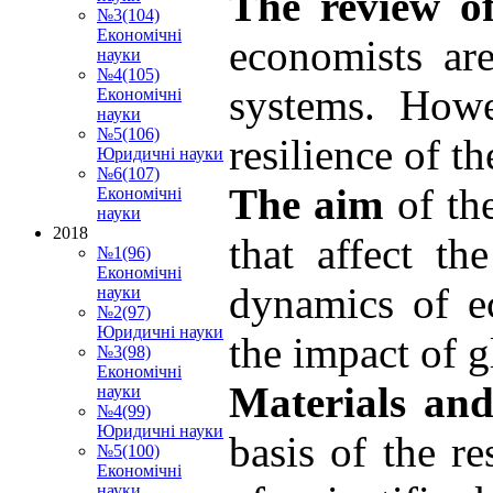
The review of
№3(104)
Економічні
economists are
науки
№4(105)
systems. Howe
Економічні
науки
№5(106)
resilience of t
Юридичні науки
№6(107)
The aim
of th
Економічні
науки
2018
that affect t
№1(96)
Економічні
dynamics of e
науки
№2(97)
Юридичні науки
the impact of 
№3(98)
Економічні
Materials an
науки
№4(99)
Юридичні науки
basis of the re
№5(100)
Економічні
науки