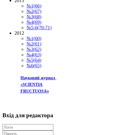
2013
№1(66)
№2(67)
№3(68)
№4(69)
№5-6(70-71)
2012
№1(60)
№2(61)
№3(62)
№4(63)
№5(64)
№6(65)
Науковий журнал
«SCIENTIA
»
FRUCTUOSA
Вхід
для редактора