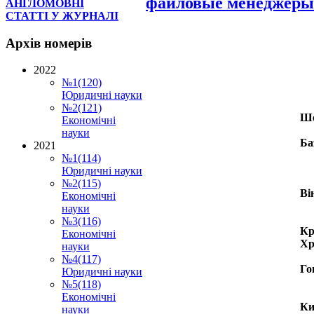
файловые менеджеры
АНГЛОМОВНІ
СТАТТІ У ЖУРНАЛІ
Архів
номерів
2022
№1(120)
Юридичні науки
№2(121)
Ше
Економічні
науки
Ба
2021
№1(114)
Юридичні науки
№2(115)
Ві
Економічні
науки
№3(116)
Кр
Економічні
Хр
науки
№4(117)
Го
Юридичні науки
№5(118)
Економічні
Ки
науки