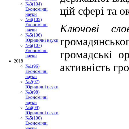
№3(104)
цій сфері та 
Економічні
науки
№4(105)
Ключові сл
Економічні
науки
№5(106)
громадянсько
Юридичні науки
№6(107)
громадські ор
Економічні
науки
2018
активність гр
№1(96)
Економічні
науки
№2(97)
Юридичні науки
№3(98)
Економічні
науки
№4(99)
Юридичні науки
№5(100)
Економічні
науки