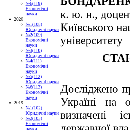
БОНДАРЕНКО
№6(119)
Економічні
к. ю. н., доц
науки
2020
Київського на
№1(108)
Юридичні науки
№2(109)
університету
Економічні
науки
№3(110)
СТА
Юридичні науки
№4(111)
Економічні
науки
№5(112)
Юридичні науки
Досліджено пр
№6(113)
Економічні
науки
Україні на о
2019
№1(102)
визначені і
Юридичні науки
№2(103)
Економічні
державної вла
науки