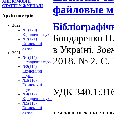
АНГЛОМОВНІ
файловые м
СТАТТІ У ЖУРНАЛІ
Архів
номерів
Бібліографіч
2022
№1(120)
Юридичні науки
Бондаренко Н
№2(121)
Економічні
в Україні
.
Зов
науки
2021
№1(114)
2018. № 2. С.
Юридичні науки
№2(115)
Економічні
науки
№3(116)
Економічні
УДК 340.1:316
науки
№4(117)
Юридичні науки
№5(118)
Економічні
науки