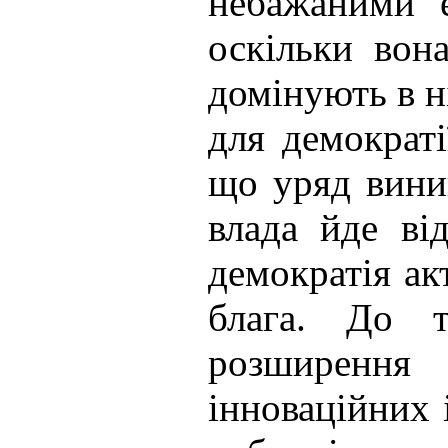
небажаними е
оскільки вон
домінують в н
для демократі
що уряд вини
влада йде ві
демократія ак
блага. До т
розширення 
інноваційних 