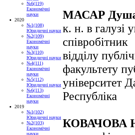
№6(119)
Економічні
МАСАР Душа
науки
2020
к. н. в галузі
№1(108)
Юридичні науки
№2(109)
співробітник
Економічні
науки
відділу
публіч
№3(110)
Юридичні науки
№4(111)
факультету пу
Економічні
науки
університет Д
№5(112)
Юридичні науки
№6(113)
Республіка
Економічні
науки
2019
№1(102)
Юридичні науки
КОВАЧОВА Н
№2(103)
Економічні
науки