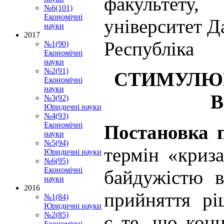
факультету,
№6(101)
Економічні
університет Д
науки
2017
Республіка
№1(90)
Економічні
науки
№2(91)
СТИМУЛЮВ
Економічні
науки
В
№3(92)
Юридичні науки
№4(93)
Економічні
Постановка 
науки
№5(94)
термін «криза
Юридичні науки
№6(95)
Економічні
байдужістю в
науки
2016
прийняття рі
№1(84)
Юридичні науки
№2(85)
є те, що конц
Економічні