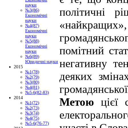
науки
політичні рі
№3(86)
Економічні
науки
«найкращих»,
№4(87)
Економічні
громадянськог
науки
№5(88)
Економічні
помітний ста
науки
№6(89)
негативну те
Юридичні науки
2015
№1(78)
деяких зміна
№2(79)
№3(80)
грома­дянської
№4(81)
№5-6(82-83)
2014
Метою
цієї
№1(72)
№2(73)
електорально
№3(74)
№4(75)
№5-6(76-77)
участі в Слова