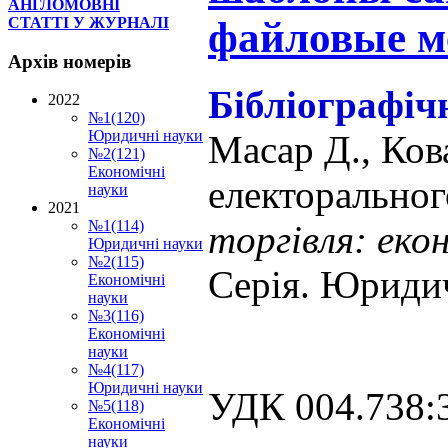
АНГЛОМОВНІ
файловые м
СТАТТІ У ЖУРНАЛІ
Архів
номерів
Бібліографіч
2022
№1(120)
Юридичні науки
Масар Д., Ков
№2(121)
Економічні
електоральног
науки
2021
№1(114)
торгівля: еко
Юридичні науки
№2(115)
Серія. Юридич
Економічні
науки
№3(116)
Економічні
науки
№4(117)
Юридичні науки
УДК 004.738:3
№5(118)
Економічні
науки