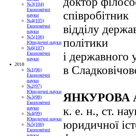
доктор філосо
№3(104)
Економічні
співробітник
науки
№4(105)
відділу держа
Економічні
науки
№5(106)
політики
Юридичні науки
№6(107)
і державного 
Економічні
науки
2018
в Сладковічов
№1(96)
Економічні
науки
№2(97)
Юридичні науки
ЯНКУРОВА А
№3(98)
Економічні
к. е. н., ст. н
науки
№4(99)
Юридичні науки
юридичної іст
№5(100)
Економічні
науки