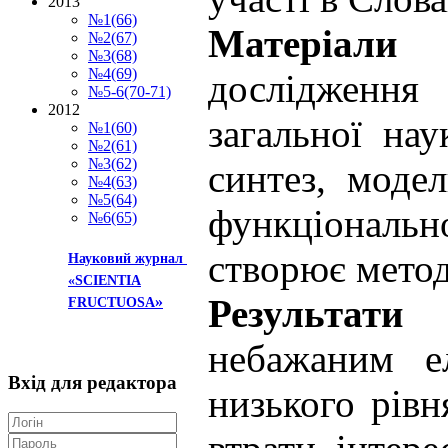
2013
№1(66)
Матеріали
№2(67)
№3(68)
№4(69)
дослідження 
№5-6(70-71)
2012
загальної нау
№1(60)
№2(61)
№3(62)
синтез, модел
№4(63)
№5(64)
функціональн
№6(65)
створює метод
Науковий журнал
«SCIENTIA
Результати
»
FRUCTUOSA
небажаним е
Вхід
для редактора
низького рівн