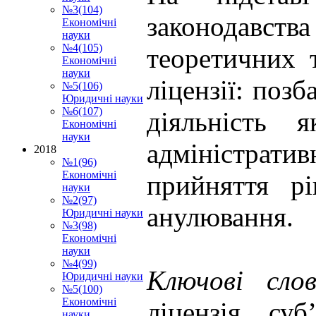
№3(104)
законодавств
Економічні
науки
№4(105)
теоретичних 
Економічні
науки
ліцензії: поз
№5(106)
Юридичні науки
№6(107)
діяльність 
Економічні
науки
адміністрат
2018
№1(96)
Економічні
прийняття рі
науки
№2(97)
анулювання.
Юридичні науки
№3(98)
Економічні
науки
№4(99)
Ключові сл
Юридичні науки
№5(100)
Економічні
ліцензія, су
науки