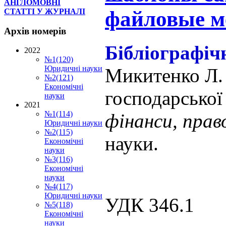
АНГЛОМОВНІ
файловые м
СТАТТІ У ЖУРНАЛІ
Архів
номерів
Бібліографіч
2022
№1(120)
Юридичні науки
Микитенко Л
№2(121)
Економічні
господарської
науки
2021
№1(114)
фінанси, прав
Юридичні науки
№2(115)
науки.
Економічні
науки
№3(116)
Економічні
науки
№4(117)
Юридичні науки
УДК 346.1
№5(118)
Економічні
науки