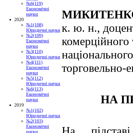
№6(119)
Економічні
МИКИТЕНКО
науки
2020
к. ю. н., доц
№1(108)
Юридичні науки
№2(109)
комерційного 
Економічні
науки
національног
№3(110)
Юридичні науки
№4(111)
торговельно-е
Економічні
науки
№5(112)
Юридичні науки
№6(113)
Економічні
НА П
науки
2019
№1(102)
Юридичні науки
№2(103)
Економічні
На підстав
науки