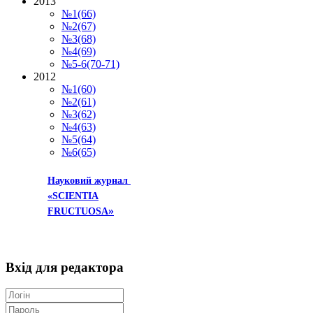
2013
№1(66)
№2(67)
№3(68)
№4(69)
№5-6(70-71)
2012
№1(60)
№2(61)
№3(62)
№4(63)
№5(64)
№6(65)
Науковий журнал
«SCIENTIA
»
FRUCTUOSA
Вхід
для редактора