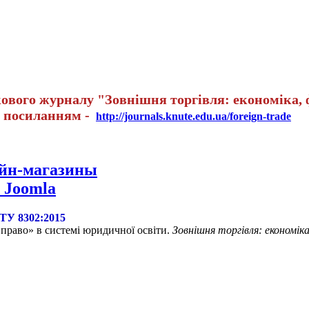
вого журналу "Зовнішня торгівля: економіка, ф
а посиланням -
http://journals.knute.edu.ua/foreign-trade
айн-магазины
 Joomla
СТУ 8302:2015
право» в системі юридичної освіти
.
Зовнішня торгівля: економіка