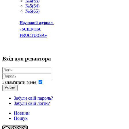
№4(63)
№5(64)
№6(65)
Науковий журнал
«SCIENTIA
»
FRUCTUOSA
Вхід
для редактора
Запам'ятати мене
Увійти
Забули свій пароль?
Забули свій логін?
Новини
Пошук