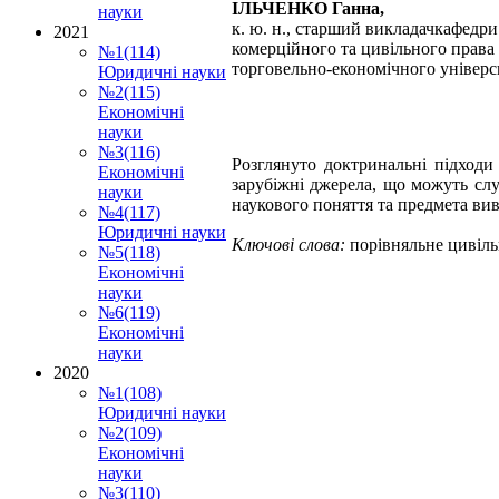
ІЛЬЧЕНКО Ганна,
науки
к. ю. н., старший викладачкафедр
2021
комерційного та цивільного права
№1(114)
торговельно-економічного універ
Юридичні науки
№2(115)
Економічні
науки
№3(116)
Розглянуто доктринальні підходи
Економічні
зарубіжні джерела, що можуть слу
науки
наукового поняття та предмета ви
№4(117)
Юридичні науки
Ключові слова:
порівняльне цивіль
№5(118)
Економічні
науки
№6(119)
Економічні
науки
2020
№1(108)
Юридичні науки
№2(109)
Економічні
науки
№3(110)