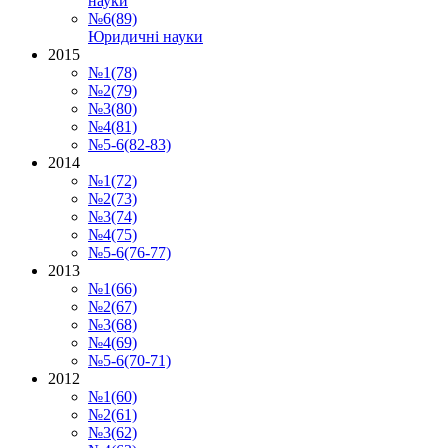
науки
№6(89)
Юридичні науки
2015
№1(78)
№2(79)
№3(80)
№4(81)
№5-6(82-83)
2014
№1(72)
№2(73)
№3(74)
№4(75)
№5-6(76-77)
2013
№1(66)
№2(67)
№3(68)
№4(69)
№5-6(70-71)
2012
№1(60)
№2(61)
№3(62)