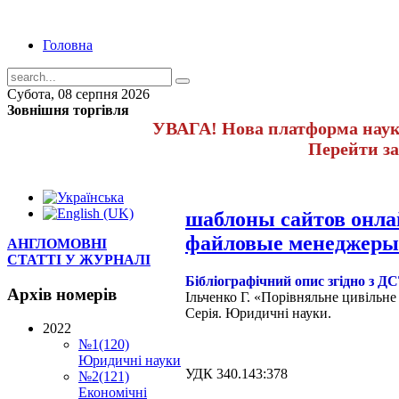
Головна
Субота, 08 серпня 2026
Зовнішня торгівля
УВАГА! Нова платформа науко
Перейти з
шаблоны сайтов онл
файловые менеджеры
АНГЛОМОВНІ
СТАТТІ У ЖУРНАЛІ
Бібліографічний опис згідно з Д
Архів
номерів
Ільченко Г.
«Порівняльне цивільне 
Серія. Юридичні науки.
2022
№1(120)
Юридичні науки
УДК 340.143:378
№2(121)
Економічні