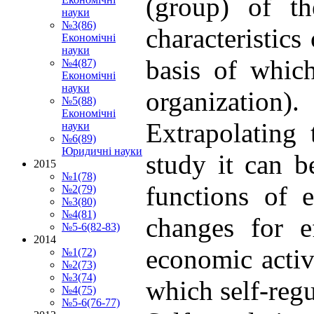
(group) of th
науки
№3(86)
characteristics
Економічні
науки
basis of which
№4(87)
Економічні
науки
organization).
№5(88)
Економічні
Extrapolating 
науки
№6(89)
Юридичні науки
study it can b
2015
№1(78)
functions of 
№2(79)
№3(80)
№4(81)
changes for ef
№5-6(82-83)
2014
economic activi
№1(72)
№2(73)
№3(74)
which self-regu
№4(75)
№5-6(76-77)