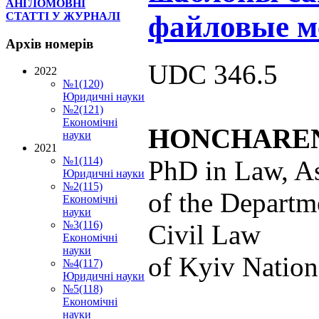
АНГЛОМОВНІ
файловые м
СТАТТІ У ЖУРНАЛІ
Архів
номерів
UDC 346.5
2022
№1(120)
Юридичні науки
№2(121)
Економічні
HONCHAREN
науки
2021
№1(114)
PhD in Law, As
Юридичні науки
№2(115)
of the Departm
Економічні
науки
№3(116)
Civil Law
Економічні
науки
of Kyiv Nation
№4(117)
Юридичні науки
№5(118)
Економічні
науки