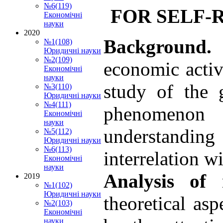
№6(119)
FOR SELF-
Економічні
науки
2020
Background
№1(108)
Юридичні науки
№2(109)
economic activi
Економічні
науки
study of the g
№3(110)
Юридичні науки
№4(111)
phenomenon 
Економічні
науки
understanding 
№5(112)
Юридичні науки
№6(113)
interrelation w
Економічні
науки
Analysis of 
2019
№1(102)
Юридичні науки
theoretical as
№2(103)
Економічні
науки