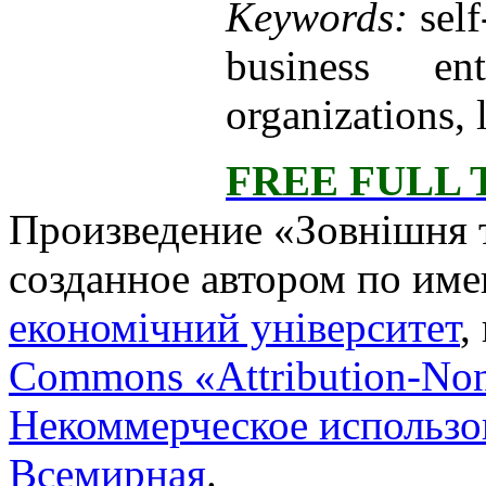
Keywords:
self
business ent
organizations, 
FREE FULL
Произведение «
Зовнішня т
созданное автором по им
економічний університет
,
Commons «Attribution-No
Некоммерческое использов
Всемирная
.