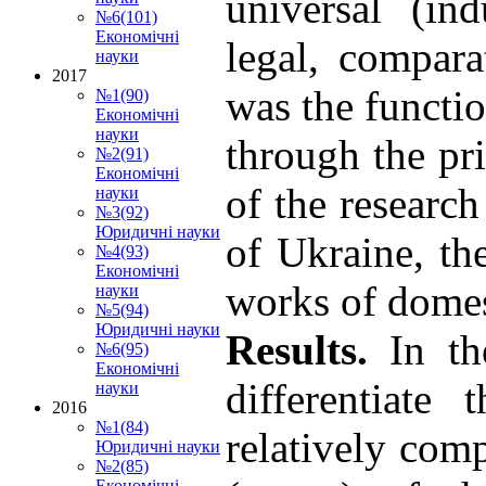
universal (ind
№6(101)
Економічні
legal, compar
науки
2017
was the functio
№1(90)
Економічні
науки
through the pr
№2(91)
Економічні
of the research
науки
№3(92)
Юридичні науки
of Ukraine, th
№4(93)
Економічні
works of domest
науки
№5(94)
Юридичні науки
Results
.
In th
№6(95)
Економічні
differentiate
науки
2016
№1(84)
relatively com
Юридичні науки
№2(85)
Економічні