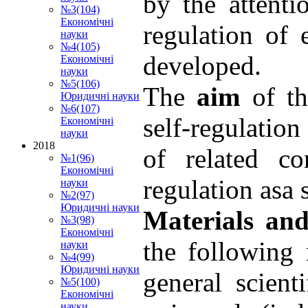
by the attentio
№3(104)
Економічні
regulation of
науки
№4(105)
developed.
Економічні
науки
№5(106)
The
aim
of the
Юридичні науки
№6(107)
self-regulatio
Економічні
науки
2018
of related co
№1(96)
Економічні
regulation asa
науки
№2(97)
Юридичні науки
Materials an
№3(98)
Економічні
the following
науки
№4(99)
Юридичні науки
general scienti
№5(100)
Економічні
науки