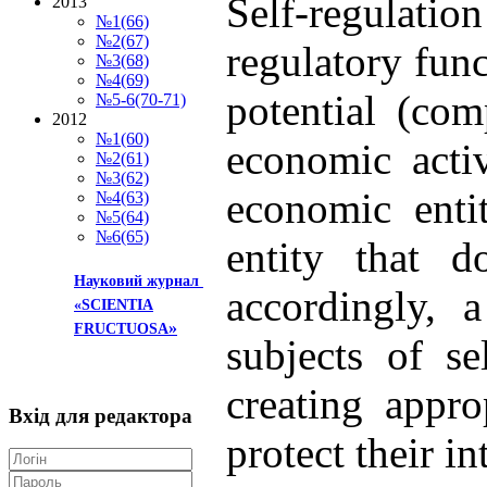
Self-regulatio
2013
№1(66)
№2(67)
regulatory func
№3(68)
№4(69)
potential (com
№5-6(70-71)
2012
№1(60)
economic activ
№2(61)
№3(62)
economic entit
№4(63)
№5(64)
№6(65)
entity that d
Науковий журнал
accordingly, 
«SCIENTIA
»
FRUCTUOSA
subjects of se
creating appro
Вхід
для редактора
protect their in