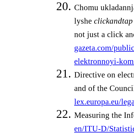
Chomu ukladannja 
lyshe
click
and
ta
not just a click a
gazeta.com/public
elektronnoyi-kome
Directive on elec
and of the Counci
lex.europa.eu/l
Measuring the In
en/ITU-D/Statisti