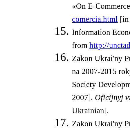
«On E-Commerce»
comercia.html
[in
Information Eco
from
http://uncta
Zakon Ukrai'ny Pr
na 2007-2015 roky
Society Developme
2007].
Oficijnyj
v
Ukrainian].
Zakon Ukrai'ny P