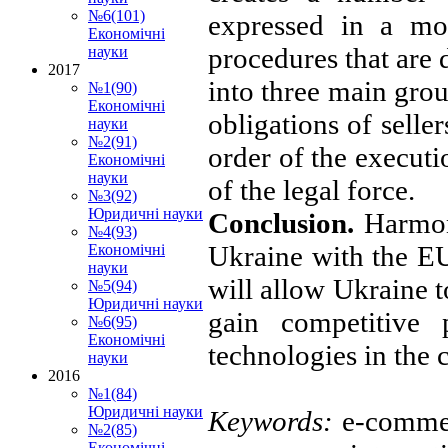
№6(101)
expressed in a mor
Економічні
procedures that are
науки
2017
into three main group
№1(90)
Економічні
obligations of selle
науки
№2(91)
order of the executio
Економічні
науки
of the legal force.
№3(92)
Юридичні науки
Conclusion.
Harmon
№4(93)
Ukraine with the EU
Економічні
науки
will allow Ukraine to
№5(94)
Юридичні науки
gain competitive 
№6(95)
Економічні
technologies in the 
науки
2016
№1(84)
Юридичні науки
Keywords:
e-commer
№2(85)
Економічні