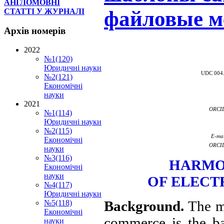
АНГЛОМОВНІ
файловые м
СТАТТІ У ЖУРНАЛІ
Архів
номерів
2022
№1(120)
Юридичні науки
UDC 004.
№2(121)
Економічні
науки
2021
ORCID
№1(114)
Юридичні науки
№2(115)
E-ma
Економічні
ORCID
науки
№3(116)
HARMON
Економічні
науки
OF ELECT
№4(117)
Юридичні науки
Background.
The m
№5(118)
Економічні
commerce is the ba
науки