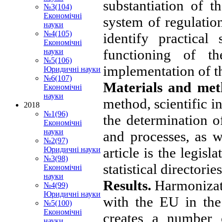
substantiation of 
№3(104)
Економічні
system of regulatio
науки
№4(105)
identify practical
Економічні
functioning of t
науки
№5(106)
implementation of t
Юридичні науки
№6(107)
Materials and me
Економічні
науки
method, scientific 
2018
№1(96)
the determination 
Економічні
науки
and processes, as w
№2(97)
article is the legisl
Юридичні науки
№3(98)
statistical directori
Економічні
науки
Results.
Harmonizat
№4(99)
Юридичні науки
with the EU in the
№5(100)
Економічні
creates a number o
науки