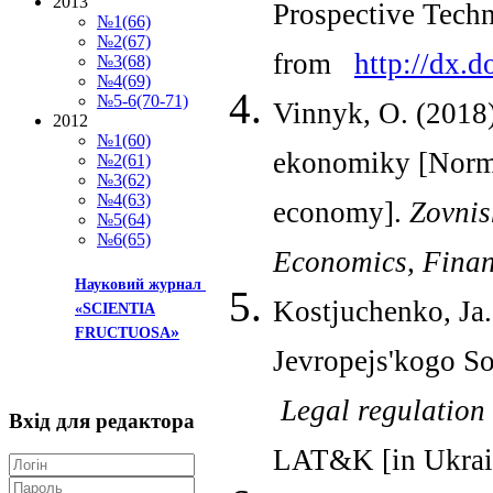
2013
Prospective Techn
№1(66)
№2(67)
from
http://dx.
№3(68)
№4(69)
№5-6(70-71)
Vinnyk, O. (2018)
2012
№1(60)
ekonomiky [Normati
№2(61)
№3(62)
№4(63)
economy].
Zovnis
№5(64)
№6(65)
Economics, Fina
Науковий журнал
Kostjuchenko, Ja.
«SCIENTIA
»
FRUCTUOSA
Jevropejs'kogo S
Legal
regulation
Вхід
для редактора
LAT&K [in Ukrai