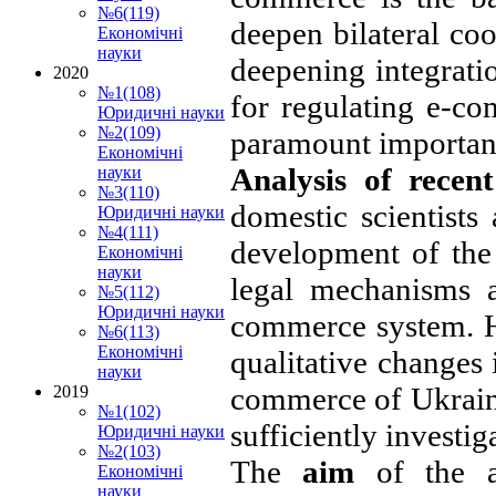
№6(119)
deepen bilateral coo
Економічні
науки
deepening integrati
2020
№1(108)
for regulating e-c
Юридичні науки
№2(109)
paramount importan
Економічні
Analysis of recen
науки
№3(110)
domestic scientists
Юридичні науки
№4(111)
development of the 
Економічні
науки
legal mechanisms a
№5(112)
Юридичні науки
commerce system. Ho
№6(113)
Економічні
qualitative changes 
науки
commerce of Ukraine
2019
№1(102)
sufficiently investig
Юридичні науки
№2(103)
The
aim
of the a
Економічні
науки