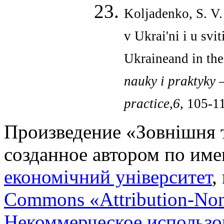
Koljadenko, S. V
v Ukrai'ni i u svi
Ukraineand in the
nauky i
praktyky 
practice
,
6
, 105-1
Произведение «
Зовнішня т
созданное автором по им
економічний університет
,
Commons «Attribution-No
Некоммерческое использов