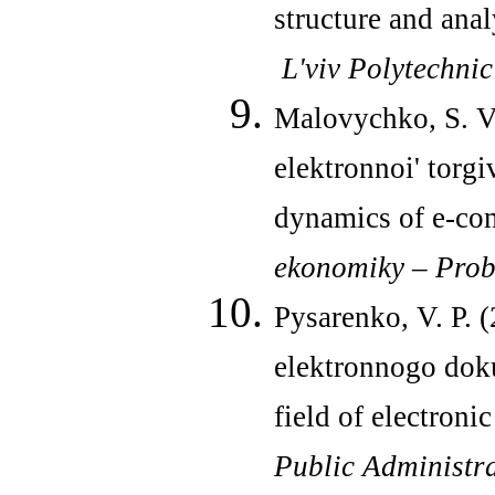
structure and anal
L
'
viv
Polytechni
Malovychko, S. V.
elektronnoi' torg
dynamics of e-co
ekonomiky
–
Prob
Pysarenko, V. P. 
elektronnogo doku
field of electroni
Public Administra