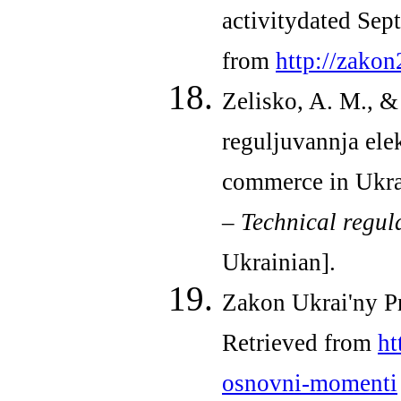
activitydated Sep
from
http://zako
Zelisko, A. M., &
reguljuvannja elek
commerce in Ukra
– Technical regula
Ukrainian].
Zakon Ukrai'ny P
Retrieved from
ht
osnovni-momenti