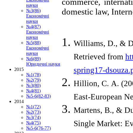
commerce, internat
науки
domestic law, Intern
№3(86)
Економічні
науки
№4(87)
Економічні
науки
Williams, D., & 
№5(88)
Економічні
науки
Retrieved from
ht
№6(89)
Юридичні науки
spring17-dsouza.
2015
№1(78)
№2(79)
Hillion, C. A. (2
№3(80)
№4(81)
East-European N
№5-6(82-83)
2014
№1(72)
Martens, B., & D
№2(73)
№3(74)
Single Market: Ev
№4(75)
№5-6(76-77)