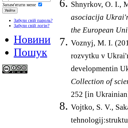
Shnyrkov, O. I., M
Запам'ятати мене
Увійти
asociacija Ukrai'
Забули свій пароль?
Забули свій логін?
the European Un
Новини
Voznyj, M. I. (20
Пошук
rozvytku v Ukrai'
developmentin Uk
Collection of sci
252 [in Ukrainian
Vojtko, S. V., Sa
tehnologij:strukt