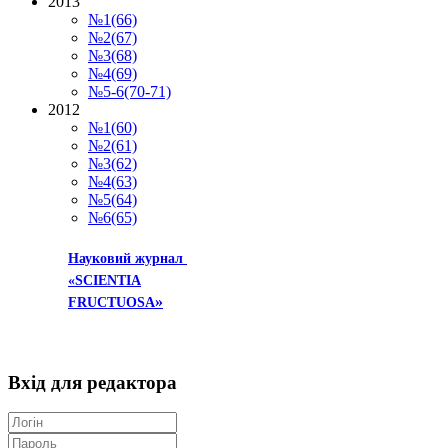
2013
№1(66)
№2(67)
№3(68)
№4(69)
№5-6(70-71)
2012
№1(60)
№2(61)
№3(62)
№4(63)
№5(64)
№6(65)
Науковий журнал
«SCIENTIA
»
FRUCTUOSA
Вхід
для редактора