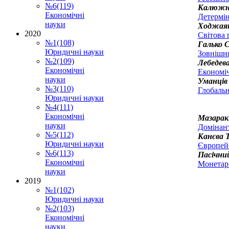
№6(119)
Калюжн
Економічні
Детермін
науки
Ходжаян
2020
Світова 
№1(108)
Галько С
Юридичні науки
Зовнішня
№2(109)
Лебедева
Економічні
Економіч
науки
Уманців 
№3(110)
Глобальн
Юридичні науки
№4(111)
Економічні
Мазаракі
науки
Домінант
№5(112)
Канєва Т
Юридичні науки
Європейс
№6(113)
Пасічни
Економічні
Монетарн
науки
2019
№1(102)
Юридичні науки
№2(103)
Економічні
науки