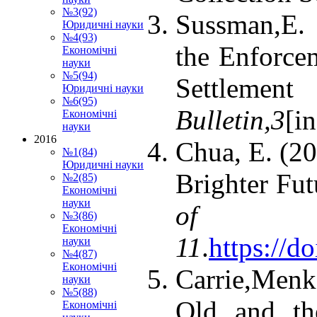
№3(92)
Sussman,E. 
Юридичні науки
№4(93)
the Enforce
Економічні
науки
№5(94)
Settlemen
Юридичні науки
№6(95)
Bulletin
,
3
[i
Економічні
науки
2016
Chua, E. (2
№1(84)
Юридичні науки
Brighter Fut
№2(85)
Економічні
науки
of In
№3(86)
Економічні
11
.
https://
науки
№4(87)
Економічні
Carrie,Menk
науки
№5(88)
Old and t
Економічні