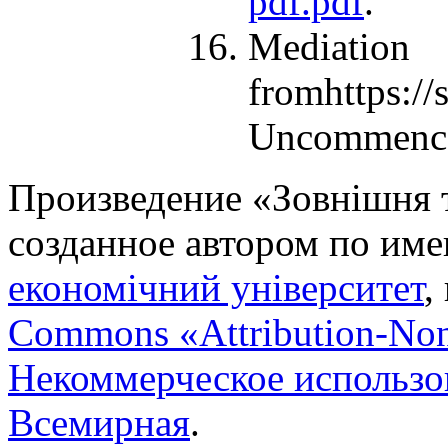
pdf.pdf
.
Media
fromhttps:/
Uncommence
Произведение «
Зовнішня т
созданное автором по им
економічний університет
,
Commons «Attribution-No
Некоммерческое использов
Всемирная
.