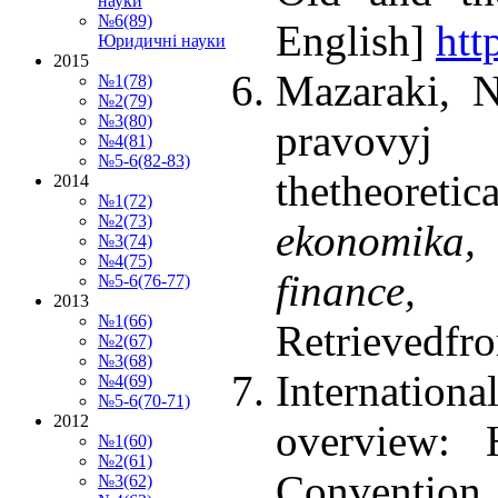
науки
№6(89)
English]
htt
Юридичні науки
2015
Mazaraki, N
№1(78)
№2(79)
№3(80)
pravovy
№4(81)
№5-6(82-83)
thetheoreti
2014
№1(72)
№2(73)
ekonomіka,
№3(74)
№4(75)
finance
№5-6(76-77)
2013
№1(66)
Retrievedf
№2(67)
№3(68)
Internationa
№4(69)
№5-6(70-71)
2012
overview:
№1(60)
№2(61)
Convention 
№3(62)