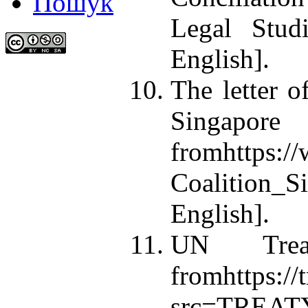
Пошук
Legal Stud
English].
The letter o
Singapor
fromhttps://
Coalition_S
English].
UN Treat
fromhttps:
src=TREAT