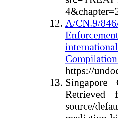
4&chapter=2
A/CN.9/846/
Enforcemen
internatio
Compilati
https://undo
Singapore 
Retrieved f
source/defau
mediation-bi