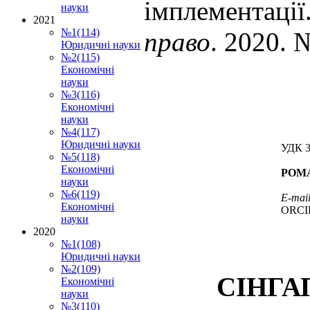
імплементації
науки
2021
№1(114)
право
. 2020. 
Юридичні науки
№2(115)
Економічні
науки
№3(116)
Економічні
науки
№4(117)
Юридичні науки
УДК 3
№5(118)
Економічні
РОМА
науки
№6(119)
E-mai
Економічні
ORCID
науки
2020
№1(108)
Юридичні науки
№2(109)
СІНГА
Економічні
науки
№3(110)