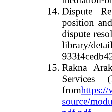
Dispute Re
position and
dispute reso
library/det
933f4cedb42
Rakna Arak
Services
from
https:/
source/modu