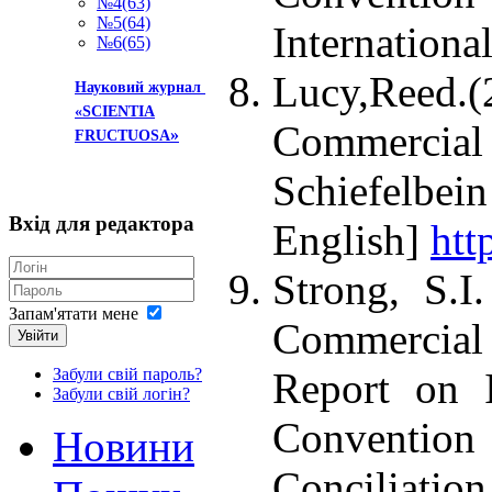
№4(63)
№5(64)
International
№6(65)
Lucy,Reed.(2
Науковий журнал
«SCIENTIA
Commercial 
»
FRUCTUOSA
Schiefelbei
Вхід
для редактора
English]
htt
Strong, S.I
Запам'ятати мене
Commercial
Увійти
Report on 
Забули свій пароль?
Забули свій логін?
Convention
Новини
Conciliatio