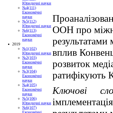
Юридичні науки
№4(111)
Економічні
Проаналізован
науки
№5(112)
Юридичні науки
ООН про міжн
№6(113)
Економічні
результатами 
науки
2019
№1(102)
вплив Конвенц
Юридичні науки
№2(103)
розвиток меді
Економічні
науки
№3(104)
ратифікують 
Економічні
науки
№4(105)
Ключові сло
Економічні
науки
імплементаці
№5(106)
Юридичні науки
№6(107)
Економічні