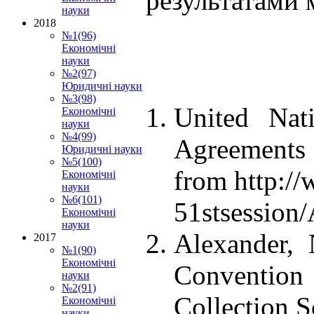
результатами м
науки
2018
№1(96)
Економічні
науки
№2(97)
Юридичні науки
№3(98)
United Nati
Економічні
науки
№4(99)
Agreement
Юридичні науки
№5(100)
from http://
Економічні
науки
№6(101)
51stsession/
Економічні
науки
Alexander,
2017
№1(90)
Економічні
Conventio
науки
№2(91)
Collection S
Економічні
науки