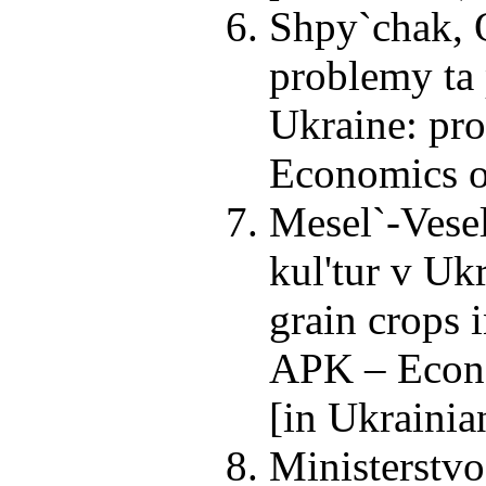
Shpy`chak, O
problemy ta 
Ukraine: pr
Economics of
Mesel`-Vese
kul'tur v Uk
grain crops 
APK – Econo
[in Ukrainia
Ministerstvo