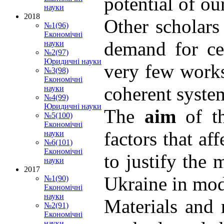
potential of o
науки
2018
Other scholars
№1(96)
Економічні
demand for cer
науки
№2(97)
Юридичні науки
very few works
№3(98)
Економічні
coherent system
науки
№4(99)
Юридичні науки
The
aim
of th
№5(100)
Економічні
factors that af
науки
№6(101)
Економічні
to justify the
науки
2017
Ukraine in mod
№1(90)
Економічні
науки
Materials and 
№2(91)
Економічні
науки