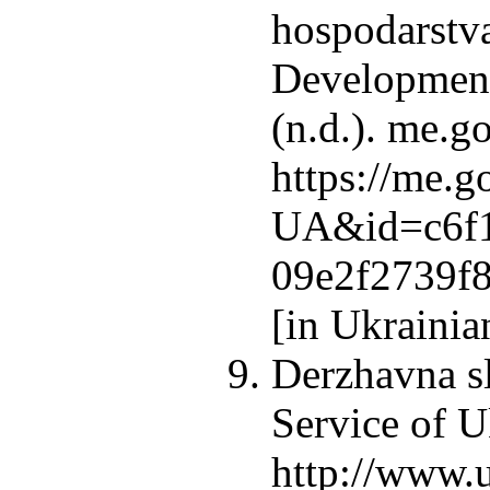
hospodarstv
Development
(n.d.). me.g
https://me.
UA&id=c6f1
09e2f2739f8
[in Ukrainia
Derzhavna sl
Service of U
http://www.u