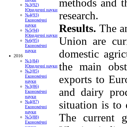
methods and t
№3(92)
Юридичні науки
research.
№4(93)
Економічні
Results.
The an
науки
№5(94)
Юридичні науки
Union are curr
№6(95)
Економічні
domestic agri
науки
2016
№1(84)
the main obsta
Юридичні науки
№2(85)
exports to Eur
Економічні
науки
№3(86)
and dairy pro
Економічні
науки
situation is to
№4(87)
Економічні
науки
The current g
№5(88)
Економічні