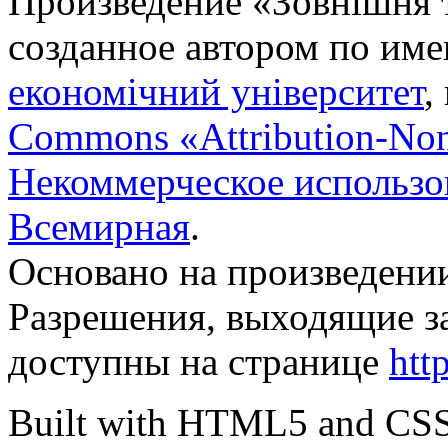
Произведение «
Зовнішня т
созданное автором по им
економічний університет
,
Commons «Attribution-No
Некоммерческое использов
Всемирная
.
Основано на произведени
Разрешения, выходящие з
доступны на странице
htt
Built with HTML5 and CS