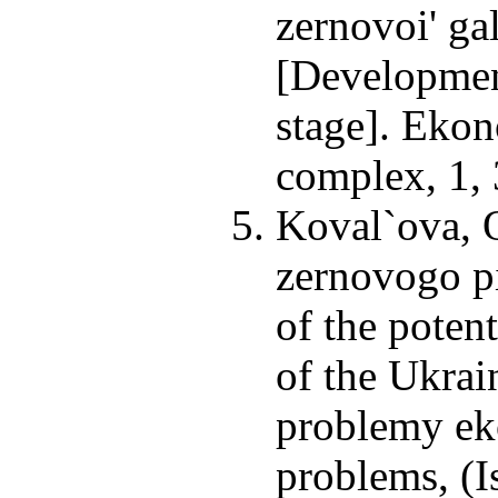
zernovoi' ga
[Development
stage]. Eko
complex, 1, 
Koval`ova, 
zernovogo p
of the poten
of the Ukrai
problemy ek
problems, (I