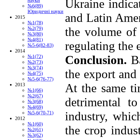
Ukraine indicat
науки
№6(89)
Юридичні науки
and Latin Ameri
2015
№1(78)
the volume of 
№2(79)
№3(80)
№4(81)
regulating the 
№5-6(82-83)
2014
Conclusion.
B
№1(72)
№2(73)
№3(74)
the export and 
№4(75)
№5-6(76-77)
At the same ti
2013
№1(66)
№2(67)
detrimental t
№3(68)
№4(69)
industry, whic
№5-6(70-71)
2012
№1(60)
the crop indus
№2(61)
№3(62)