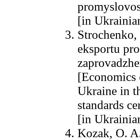
promyslovost
[in Ukrainia
Strochenko, 
eksportu pr
zaprovadzhen
[Economics o
Ukraine in t
standards ce
[in Ukrainia
Kozak, O. A