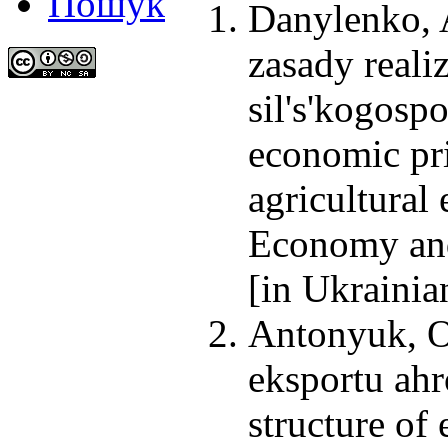
Пошук
Danylenko, 
zasady reali
sil's'kogosp
economic pri
agricultural
Economy and
[in Ukrainia
Antonyuk, O.
eksportu ahr
structure of