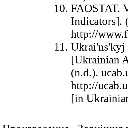
FAOSTAT. V
Indicators]. 
http://www.f
Ukrai'ns'kyj
[Ukrainian A
(n.d.). ucab
http://ucab.
[in Ukrainia