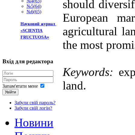
should diversif
№4(63)
№5(64)
№6(65)
European mar
Науковий журнал
agricultural la
«SCIENTIA
»
FRUCTUOSA
the most promis
Вхід
для редактора
Keywords:
exp
land.
Запам'ятати мене
Увійти
Забули свій пароль?
Забули свій логін?
Новини