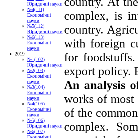
country. At th
Юридичні науки
№4(111)
complex, is in
Економічні
науки
country. Agricu
№5(112)
Юридичні науки
№6(113)
with foreign c
Економічні
науки
for foodstuffs
2019
№1(102)
Юридичні науки
export policy.
№2(103)
Економічні
An analysis o
науки
№3(104)
Економічні
works of most 
науки
№4(105)
of the common 
Економічні
науки
№5(106)
complex. Some
Юридичні науки
№6(107)
Економічні