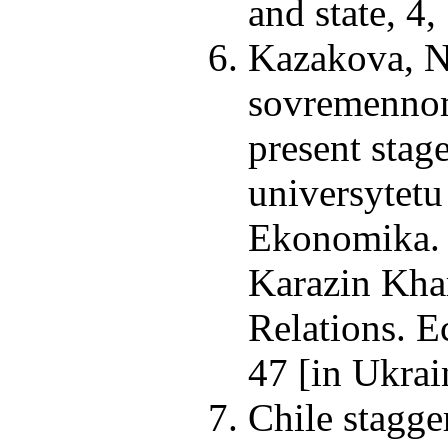
and state, 4,
Kazakova, N.
sovremennom 
present stag
universytetu
Ekonomika. K
Karazin Khar
Relations. E
47 [in Ukrai
Chile stagge