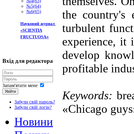
themselves. On
№4(63)
№5(64)
the country's
№6(65)
turbulent func
Науковий журнал
«SCIENTIA
»
FRUCTUOSA
experience, it
develop knowle
Вхід
для редактора
profitable indus
Запам'ятати мене
Keywords:
bre
Увійти
Забули свій пароль?
«Chicago guys»,
Забули свій логін?
Новини