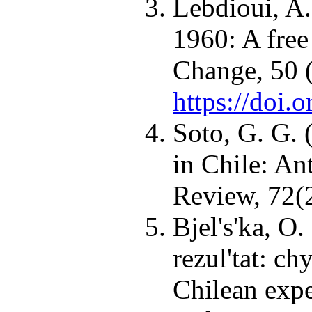
Lebdioui, A.
1960: A fre
Change, 50 (
https://doi.
Soto, G. G. 
in Chile: An
Review, 72(2
Bjel's'ka, O
rezul'tat: ch
Chilean exp