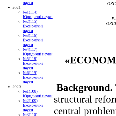
науки
ORC
2021
№1(114)
Юридичні науки
E-
№2(115)
ORCI
Економічні
науки
№3(116)
Економічні
науки
№4(117)
Юридичні науки
«
ECONOMI
№5(118)
Економічні
науки
№6(119)
Економічні
науки
Background.
2020
№1(108)
structural refo
Юридичні науки
№2(109)
Економічні
central proble
науки
№3(110)