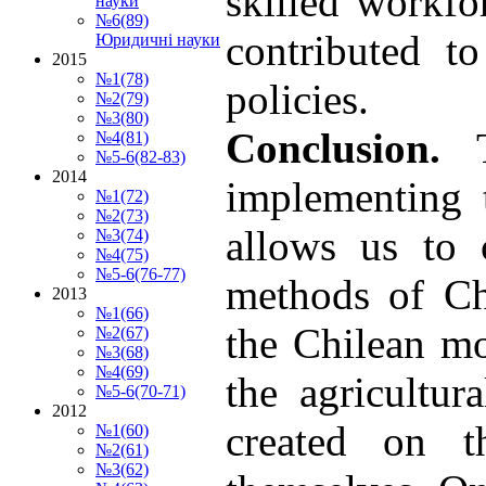
skilled workfo
науки
№6(89)
contributed t
Юридичні науки
2015
№1(78)
policies.
№2(79)
№3(80)
Conclusion.
№4(81)
№5-6(82-83)
2014
implementing 
№1(72)
№2(73)
allows us to c
№3(74)
№4(75)
№5-6(76-77)
methods of Ch
2013
№1(66)
the Chilean mo
№2(67)
№3(68)
№4(69)
the agricultur
№5-6(70-71)
2012
created on th
№1(60)
№2(61)
№3(62)