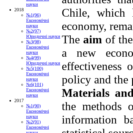
науки
Chile, which 
2018
№1(96)
Економічні
economy, remai
науки
№2(97)
The
aim
of the
Юридичні науки
№3(98)
Економічні
a new econo
науки
№4(99)
effectiveness 
Юридичні науки
№5(100)
Економічні
policy and the 
науки
№6(101)
Materials an
Економічні
науки
2017
the methods of
№1(90)
Економічні
information b
науки
№2(91)
Економічні
statistical sour
науки