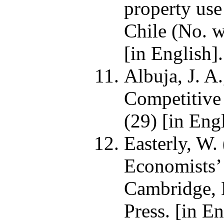
property use
Chile (No. 
[in English]
Albuja, J. A
Competitive 
(29) [in Engl
Easterly, W.
Economists’ 
Cambridge, 
Press. [in E