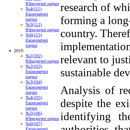
research of whi
Юридичні науки
№4(111)
Економічні
forming a long
науки
№5(112)
country. Theref
Юридичні науки
№6(113)
Економічні
implementation
науки
2019
relevant to jus
№1(102)
Юридичні науки
№2(103)
sustainable de
Економічні
науки
№3(104)
Analysis of re
Економічні
науки
№4(105)
despite the exi
Економічні
науки
identifying t
№5(106)
Юридичні науки
№6(107)
authorities t
Економічні