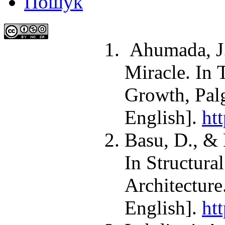
Пошук
Ahumada, J.
Miracle. In 
Growth, Pal
English].
ht
Basu, D., & 
In Structura
Architecture
English].
ht