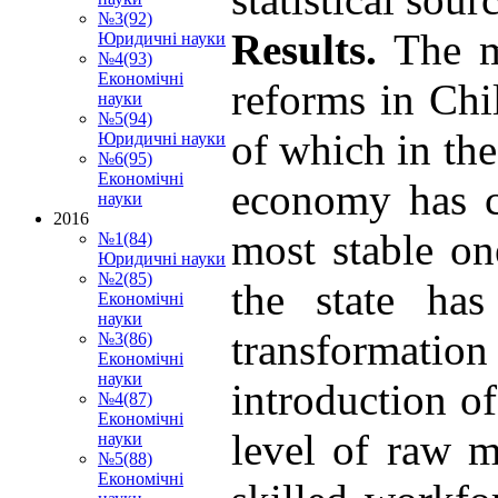
№3(92)
Results.
The m
Юридичні науки
№4(93)
Економічні
reforms in Chil
науки
№5(94)
of which in the
Юридичні науки
№6(95)
Економічні
economy has c
науки
2016
most stable on
№1(84)
Юридичні науки
№2(85)
the state has
Економічні
науки
transformatio
№3(86)
Економічні
науки
introduction of
№4(87)
Економічні
level of raw m
науки
№5(88)
Економічні