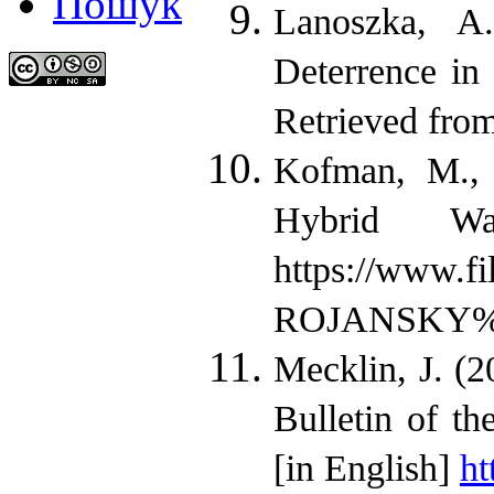
Пошук
Lanoszka, A
Deterrence in 
Retrieved fro
Kofman, M., 
Hybrid W
https://www.
ROJANSKY%20
Mecklin, J. (2
Bulletin of th
[in English]
ht