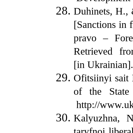
Duhinets, H., 
[Sanctions in 
pravo – Fore
Retrieved fro
[in Ukrainian]
Ofitsiinyi sai
of the State
http://www.ukr
Kalyuzhna, N
taryfnoi liber