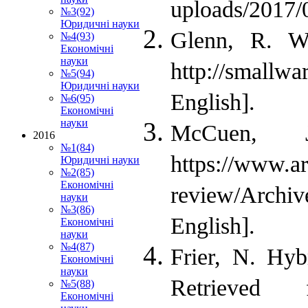
uploads/2017/
№3(92)
Юридичні науки
Glenn, R. W.
№4(93)
Економічні
науки
http://smallwa
№5(94)
Юридичні науки
English].
№6(95)
Економічні
науки
McCuen, 
2016
№1(84)
https://ww
Юридичні науки
№2(85)
Економічні
review/Archi
науки
№3(86)
English].
Економічні
науки
№4(87)
Frier, N. Hyb
Економічні
науки
Retrieved fr
№5(88)
Економічні