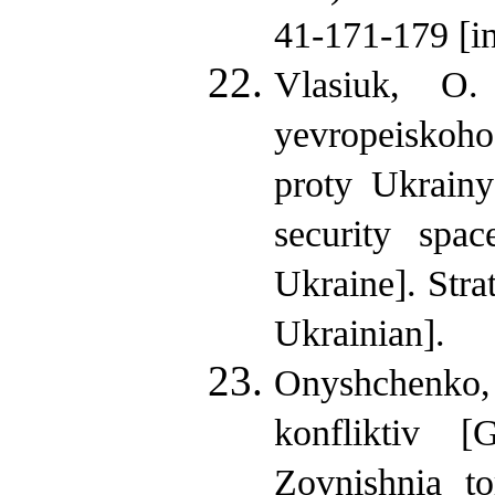
41-171-179 [in
Vlasiuk, O.
yevropeiskoh
proty Ukrain
security spac
Ukraine]. Strat
Ukrainian].
Onyshchenko,
konfliktiv [
Zovnishnia to