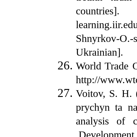
countri
learning.iir.e
Shnyrkov-O.
Ukrainian].
World Trade O
http://www.wto
Voitov, S. H. 
prychyn ta na
analysis of 
Development st