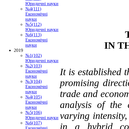
Юридичні науки
№4(111)
Економічні
науки
№5(112)
Юридичні науки
№6(113)
Економічні
IN T
науки
2019
№1(102)
Юридичні науки
№2(103)
It is established 
Економічні
науки
promising directi
№3(104)
Економічні
trade and economi
науки
№4(105)
analysis of the 
Економічні
науки
№5(106)
varying intensity,
Юридичні науки
№6(107)
in a hybrid con
Економічні