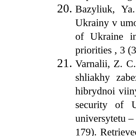
Bazyliuk, Ya
Ukrainy v umo
of Ukraine in
priorities , 3 
Varnalii, Z. 
shliakhy zab
hibrydnoi vii
security of
universytetu –
179). Retriev