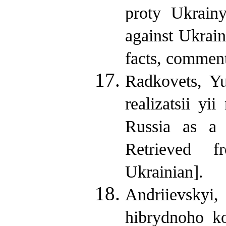
proty Ukrain
against Ukrain
facts, comment
Radkovets, Yu
realizatsii y
Russia as a s
Retrieved fro
Ukrainian].
Andriievskyi,
hibrydnoho ko