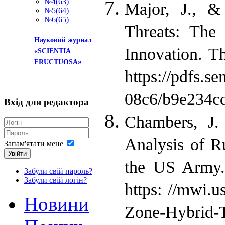
№4(63)
Major, J., &
№5(64)
№6(65)
Threats: The
Науковий журнал
Innovation. T
«SCIENTIA
»
FRUCTUOSA
https://pdfs.se
08c6/b9e234cd
Вхід
для редактора
Chambers, J.
Analysis of R
Запам'ятати мене
Увійти
the US Army. 
Забули свій пароль?
Забули свій логін?
https: //mwi.
Новини
Zone-Hybrid-Th