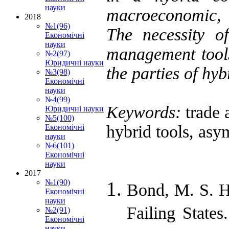
науки
macroeconomic, s
2018
№1(96)
The necessity o
Економічні
науки
management tools
№2(97)
Юридичні науки
the parties of hyb
№3(98)
Економічні
науки
№4(99)
Keywords:
trade 
Юридичні науки
№5(100)
hybrid tools, asym
Економічні
науки
№6(101)
Економічні
науки
2017
№1(90)
Bond, M. S. H
Економічні
науки
Failing State
№2(91)
Економічні
науки