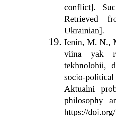
conflict]. S
Retrieved fr
Ukrainian].
Ienin, M. N.,
viina yak ri
tekhnolohii, 
socio-politica
Aktualni pro
philosophy a
https://doi.or