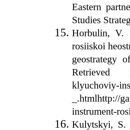
Eastern partn
Studies Strate
Horbulin, V. 
rosiiskoi heos
geostrategy o
Retrieved fro
klyuchoviy-ins
_.htmlhttp://g
instrument-ros
Kulytskyi, S.