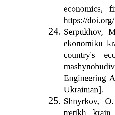
economics, f
https://doi.or
Serpukhov, M
ekonomiku kra
country's e
mashynobudivn
Engineering A
Ukrainian].
Shnyrkov, O.
tretikh krai