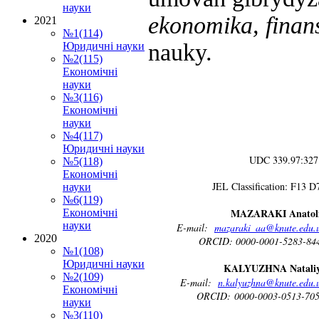
науки
ekonomika, finans
2021
№1(114)
nauky.
Юридичні науки
№2(115)
Економічні
науки
№3(116)
Економічні
науки
№4(117)
Юридичні науки
UDC 339.97:327
№5(118)
Економічні
JEL Classification: F13 D
науки
№6(119)
MAZARAKI Anatol
Економічні
науки
E-mail:
mazaraki_aa@knute.edu.
2020
ORCID: 0000-0001-5283-84
№1(108)
Юридичні науки
KALYUZHNA Natali
№2(109)
E-mail:
n.kalyuzhna@knute.edu.
Економічні
ORCID: 0000-0003-0513-70
науки
№3(110)