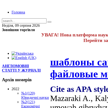
Головна
Неділя, 09 серпня 2026
Зовнішня торгівля
УВАГА! Нова платформа науко
Перейти з
шаблоны са
АНГЛОМОВНІ
файловые м
СТАТТІ У ЖУРНАЛІ
Архів
номерів
Cite as APA style
2022
№1(120)
Mazaraki A., Kal
Юридичні науки
№2(121)
umovah gibrydyza
Економічні