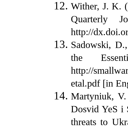
Wither, J. K.
Quarterly J
http://dx.doi.
Sadowski, D.,
the Essen
http://smallw
etal.pdf [in En
Martyniuk, V.
Dosvid YeS i 
threats to Uk