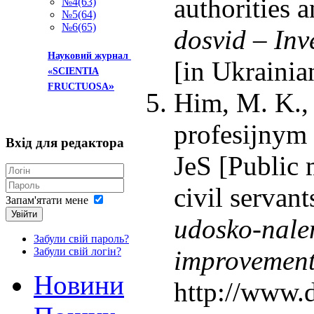
authorities 
№4(63)
№5(64)
№6(65)
dosvid – Inv
Науковий журнал
[in Ukrainia
«SCIENTIA
»
FRUCTUOSA
Him, M. K., 
profesijnym
Вхід
для редактора
JeS [Public
civil servan
Запам'ятати мене
Увійти
udosko-nalen
Забули свій пароль?
improvement
Забули свій логін?
Новини
http://www.