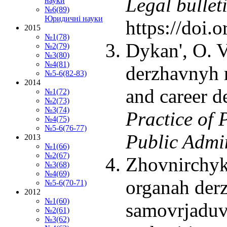
Legal bulleti
науки
№6(89)
Юридичні науки
https://doi
2015
№1(78)
Dykan', O. V
№2(79)
№3(80)
№4(81)
derzhavnyh 
№5-6(82-83)
2014
and career d
№1(72)
№2(73)
№3(74)
Practice of 
№4(75)
№5-6(76-77)
Public Admin
2013
№1(66)
№2(67)
Zhovnirchyk,
№3(68)
№4(69)
organah der
№5-6(70-71)
2012
№1(60)
samovrjaduv
№2(61)
№3(62)