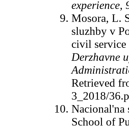
experience, 
Mosora, L. S
sluzhby v Po
civil servic
Derzhavne up
Administrat
Retrieved f
3_2018/36.pd
Nacional'na 
School of Pu