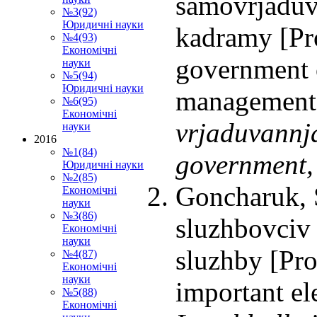
samovrjaduv
№3(92)
Юридичні науки
kadramy [Pro
№4(93)
Економічні
government o
науки
№5(94)
Юридичні науки
management
№6(95)
Економічні
vrjaduvannj
науки
2016
№1(84)
government,
Юридичні науки
№2(85)
Goncharuk, S
Економічні
науки
№3(86)
sluzhbovciv
Економічні
науки
sluzhby [Prof
№4(87)
Економічні
науки
important el
№5(88)
Економічні