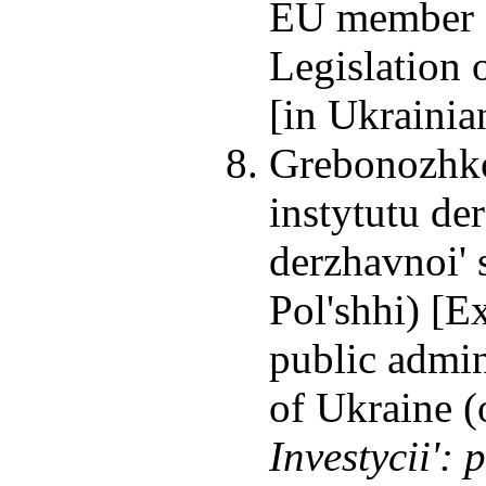
EU member st
Legislation 
[in Ukrainia
Grebonozhko
instytutu d
derzhavnoi' 
Pol'shhi) [E
public admin
of Ukraine 
Investycii':