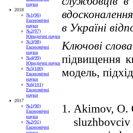
службовців в
науки
2018
вдосконаленн
№1(96)
Економічні
в Україні від
науки
№2(97)
Юридичні науки
Ключові слов
№3(98)
Економічні
науки
підвищення кв
№4(99)
Юридичні науки
модель, підхід
№5(100)
Економічні
науки
№6(101)
Економічні
науки
2017
Akimov, O. O
№1(90)
Економічні
науки
sluzhbovciv
№2(91)
Економічні
науки