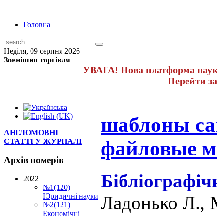
Головна
Неділя, 09 серпня 2026
Зовнішня торгівля
УВАГА! Нова платформа науко
Перейти з
шаблоны са
АНГЛОМОВНІ
файловые м
СТАТТІ У ЖУРНАЛІ
Архів
номерів
Бібліографіч
2022
№1(120)
Юридичні науки
Ладонько Л., 
№2(121)
Економічні