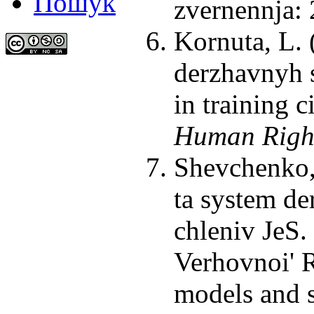
Пошук
zvernennja: 
Kornuta, L. 
derzhavnyh 
in training c
Human Right
Shevchenko,
ta system de
chleniv JeS.
Verhovnoi' R
models and s