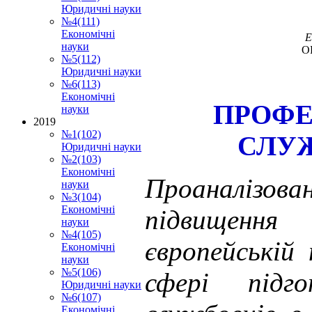
Юридичні науки
№4(111)
Економічні
E
науки
O
№5(112)
Юридичні науки
№6(113)
Економічні
ПРОФЕ
науки
2019
№1(102)
СЛУ
Юридичні науки
№2(103)
Економічні
Проаналізова
науки
№3(104)
Економічні
підвищення 
науки
№4(105)
європейській
Економічні
науки
№5(106)
сфері підг
Юридичні науки
№6(107)
Економічні