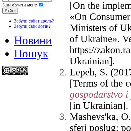
[On the impleme
Запам'ятати мене
Увійти
«On Consumer r
Забули свій пароль?
Ministers of U
Забули свій логін?
of Ukraine». V
Новини
https://zakon.
Пошук
Ukrainian].
Lepeh, S. (20
[Terms of the 
gospodarstvo i
[in Ukrainian].
Mashevs'ka, O.
sferi poslug: p