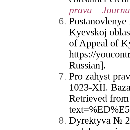
prava
–
Journal
Postanovlenye 
Kyevskoj oblas
of Appeal of K
https://youcon
Russian].
Pro zahyst pra
1023-XII. Baza
Retrieved from
text=%ED%E5%
Dyrektyva № 20