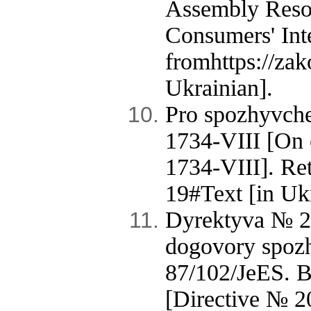
Assembly Resol
Consumers' Inte
fromhttps://za
Ukrainian].
Pro spozhyvche
1734-VIII [On 
1734-VIII]. Re
19#Text [in Ukr
Dyrektyva № 20
dogovory spoz
87/102/JeES. 
[Directive № 2