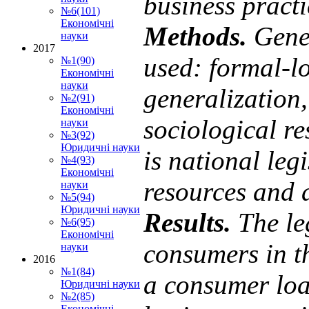
business pract
№6(101)
Економічні
Methods.
Gene
науки
2017
used: formal-lo
№1(90)
Економічні
науки
generalization,
№2(91)
Економічні
sociological r
науки
№3(92)
Юридичні науки
is
national legi
№4(93)
Економічні
resources and a
науки
№5(94)
Юридичні науки
Results.
The le
№6(95)
Економічні
consumers in t
науки
2016
№1(84)
a consumer loa
Юридичні науки
№2(85)
Економічні