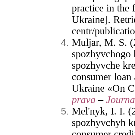
practice in the 
Ukraine]. Retri
centr/publicati
Muljar, M. S. 
spozhyvchogo k
spozhyvche kre
consumer loan 
Ukraine «On C
prava
–
Journa
Mel'nyk, I. I.
spozhyvchyh kre
consumer credi