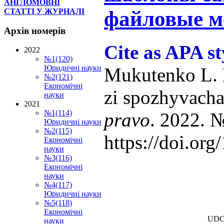
АНГЛОМОВНІ
файловые м
СТАТТІ У ЖУРНАЛІ
Архів
номерів
Cite as APA st
2022
№1(120)
Юридичні науки
Mukutenko L. 
№2(121)
Економічні
zi spozhyvach
науки
2021
№1(114)
pravo
. 2022. №
Юридичні науки
№2(115)
https://doi.or
Економічні
науки
№3(116)
Економічні
науки
№4(117)
Юридичні науки
№5(118)
Економічні
UDC
науки