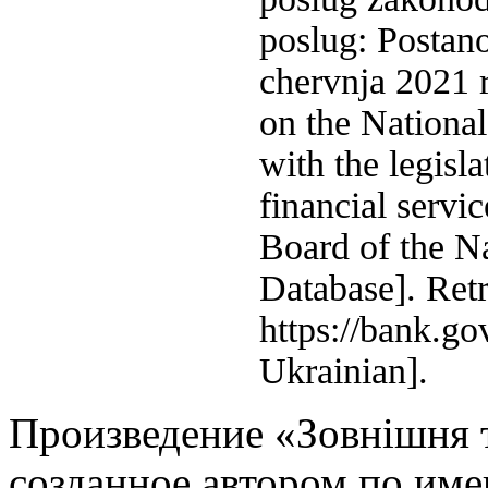
poslug: Postan
chervnja 2021 
on the Nationa
with the legisl
financial servi
Board of the N
Database]. Ret
https://bank.go
Ukrainian].
Произведение «
Зовнішня т
созданное автором по им