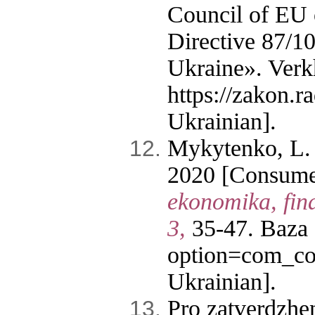
Council of EU 
Directive 87/1
Ukraine». Verk
https://zakon.
Ukrainian].
Mykytenko, L. 
2020 [Consumer
ekonomika, fin
3,
35-47. Baza d
option=com_co
Ukrainian].
Pro zatverdzhe