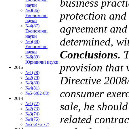
business pract
науки
№3(86)
protection and 
Економічні
науки
agreement and
№4(87)
Економічні
науки
determined, wit
№5(88)
Економічні
Conclusions
.
T
науки
№6(89)
Юридичні науки
provision that 
2015
№1(78)
Directive 2008/
№2(79)
№3(80)
№4(81)
consumer exerci
№5-6(82-83)
2014
sale, he should
№1(72)
№2(73)
№3(74)
related contrac
№4(75)
№5-6(76-77)