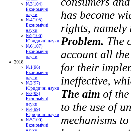
consumers and b
№3(104)
Економічні
has become wi
науки
№4(105)
rights, namely
Економічні
науки
№5(106)
Problem.
The c
Юридичні науки
№6(107)
account all th
Економічні
науки
2018
for their impl
№1(96)
Економічні
ineffective, wh
науки
№2(97)
Юридичні науки
The aim
of the
№3(98)
Економічні
to the use of u
науки
№4(99)
Юридичні науки
mechanisms to p
№5(100)
Економічні
науки