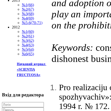
and adoption o
2013
№1(66)
№2(67)
play an importa
№3(68)
№4(69)
on the prohibit
№5-6(70-71)
2012
№1(60)
№2(61)
№3(62)
Keywords:
con
№4(63)
№5(64)
№6(65)
dishonest busin
Науковий журнал
«SCIENTIA
»
FRUCTUOSA
Pro realizacij
Вхід
для редактора
spozhyvachiv»:
1994 r. № 172.