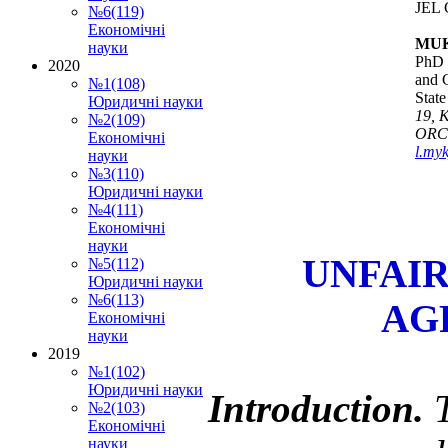
JEL C
№6(119)
Економічні
MUK
науки
PhD (
2020
and 
№1(108)
Stat
Юридичні науки
19, K
№2(109)
ORCI
Економічні
l.my
науки
№3(110)
Юридичні науки
№4(111)
Економічні
науки
UNFAIR
№5(112)
Юридичні науки
№6(113)
AG
Економічні
науки
2019
№1(102)
Юридичні науки
Introduction.
№2(103)
Економічні
науки