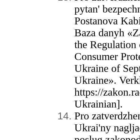
pytan' bezpech
Postanova Kabi
Baza danyh «Za
the Regulation 
Consumer Protec
Ukraine of Sep
Ukraine». Verk
https://zakon
Ukrainian].
Pro zatverdzhe
Ukrai'ny naglj
poslug zakonod