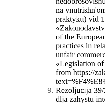
nedobrosovisnu
na vnutrishn'o
praktyku) vid 
«Zakonodavstvo
of the Europea
practices in re
unfair commerc
«Legislation o
from https://za
text=%F4%E8%E
Rezoljucija 39
dlja zahystu i