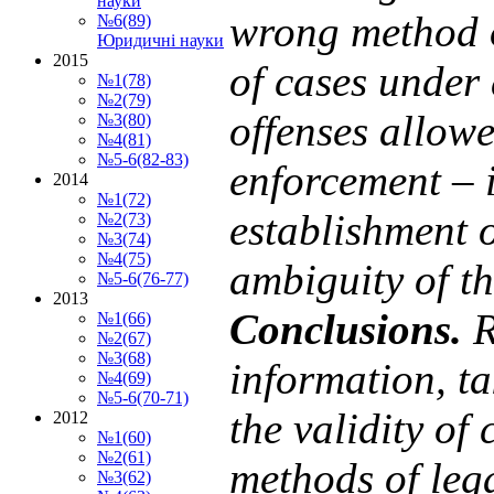
науки
wrong method of
№6(89)
Юридичні науки
2015
of cases under 
№1(78)
№2(79)
offenses allowe
№3(80)
№4(81)
№5-6(82-83)
enforcement
–
2014
№1(72)
establishment o
№2(73)
№3(74)
№4(75)
ambiguity of th
№5-6(76-77)
2013
Conclusіons
.
R
№1(66)
№2(67)
№3(68)
information, t
№4(69)
№5-6(70-71)
the validity of
2012
№1(60)
№2(61)
methods of lega
№3(62)