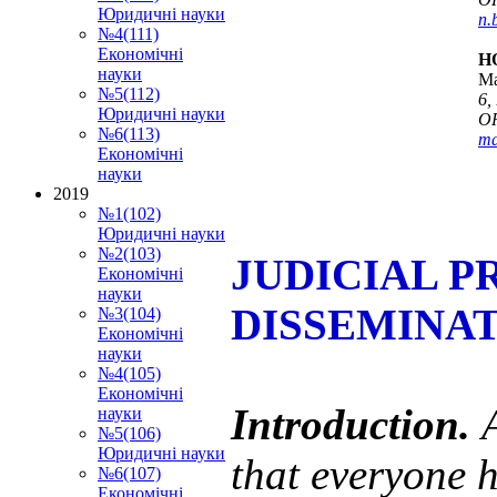
Юридичні науки
n.
№4(111)
Економічні
H
науки
Ma
№5(112)
6,
Юридичні науки
OR
№6(113)
ma
Економічні
науки
2019
№1(102)
Юридичні науки
№2(103)
JUDICIAL P
Економічні
науки
DISSEMINAT
№3(104)
Економічні
науки
№4(105)
Економічні
Introduction.
науки
№5(106)
Юридичні науки
that everyone h
№6(107)
Економічні