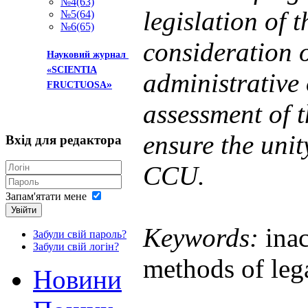
№4(63)
legislation of 
№5(64)
№6(65)
consideration o
Науковий журнал
«SCIENTIA
administrative 
»
FRUCTUOSA
assessment of t
ensure the unit
Вхід
для редактора
CCU
.
Запам'ятати мене
Увійти
Keywords:
ina
Забули свій пароль?
Забули свій логін?
methods of lega
Новини