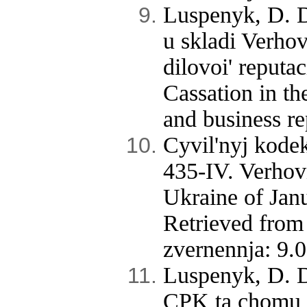
Luspenyk, D. D
u skladi Verhov
dilovoi' reputac
Cassation in th
and business re
Cyvil'nyj kode
435-IV. Verhov
Ukraine of Jan
Retrieved from
zvernennja: 9.0
Luspenyk, D. D
CPK ta chomu s