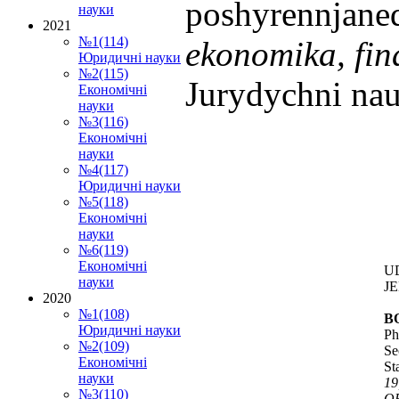
poshyrennjaned
науки
2021
№1(114)
ekonomika, fin
Юридичні науки
№2(115)
Jurydychni nau
Економічні
науки
№3(116)
Економічні
науки
№4(117)
Юридичні науки
№5(118)
Економічні
науки
№6(119)
Економічні
UD
науки
JE
2020
№1(108)
B
Юридичні науки
Ph
№2(109)
Se
Економічні
St
науки
19
№3(110)
OR