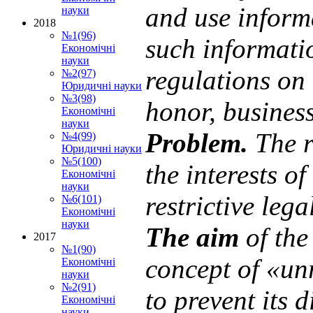
and use inform
науки
2018
№1(96)
such infor­mat
Економічні
науки
regulations on 
№2(97)
Юридичні науки
№3(98)
honor, business
Економічні
науки
Problem
.
The r
№4(99)
Юридичні науки
№5(100)
the interests of
Економічні
науки
restrictive leg
№6(101)
Економічні
науки
The
aіm
of the
2017
№1(90)
concept of
«
un
Економічні
науки
№2(91)
to prevent its 
Економічні
науки