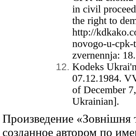
in civil procee
the right to d
http://kdkako.
novogo-u-cpk-t
zvernennja: 18.
Kodeks Ukrai'n
07.12.1984. V
of December 7
Ukrainian].
Произведение «
Зовнішня т
созданное автором по им