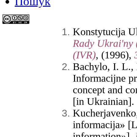
Пошук
Konstytucija Uk
Rady Ukrai'ny
(IVR)
, (1996),
Bachylo, I. L.,
Informacijne pr
concept and co
[in Ukrainian].
Kucherjavenko,
informacija» [L
information»].