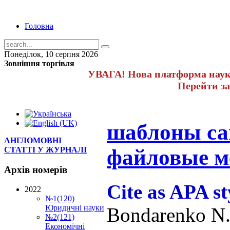
Головна
Понеділок, 10 серпня 2026
Зовнішня торгівля
УВАГА! Нова платформа науко
Перейти з
шаблоны са
АНГЛОМОВНІ
файловые м
СТАТТІ У ЖУРНАЛІ
Архів
номерів
Cite as APA st
2022
№1(120)
Юридичні науки
Bondarenko N.,
№2(121)
Економічні