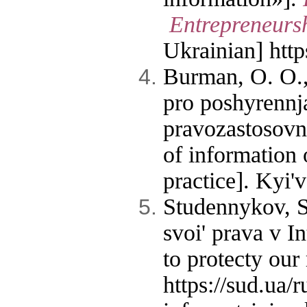
Entrepreneurs
Ukrainian] htt
Burman, O. O.,
pro poshyrennja
pravozastosovno
of information 
practice]. Kyi'
Studennykov, S.
svoi' prava v I
to protecty our
https://sud.ua