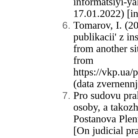
informatsiyi-ya
17.01.2022) [in
Tomarov, I. (20
publikacii' z in
from another si
from
https://vkp.ua
(data zvernennj
Pro sudovu prak
osoby, a takozh 
Postanova Ple
[On judicial pr