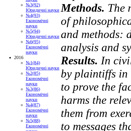
Methods.
The m
№3(92)
Юридичні науки
№4(93)
of philosophical
Економічні
науки
and methods: di
№5(94)
Юридичні науки
№6(95)
analysis and sy
Економічні
науки
Results
.
In civ
2016
№1(84)
Юридичні науки
by plaintiffs i
№2(85)
Економічні
to prove the fa
науки
№3(86)
Економічні
harms the rele
науки
№4(87)
them from exerc
Економічні
науки
№5(88)
to messages th
Економічні