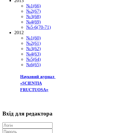
2013
№1(66)
№2(67)
№3(68)
№4(69)
№5-6(70-71)
2012
№1(60)
№2(61)
№3(62)
№4(63)
№5(64)
№6(65)
Науковий журнал
«SCIENTIA
»
FRUCTUOSA
Вхід
для редактора