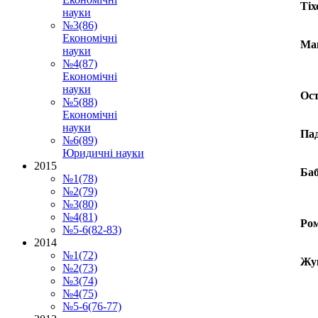
Тіх
науки
№3(86)
Економічні
Мак
науки
№4(87)
Економічні
науки
Ост
№5(88)
Економічні
науки
Пад
№6(89)
Юридичні науки
2015
Баб
№1(78)
№2(79)
№3(80)
№4(81)
Ро
№5-6(82-83)
2014
№1(72)
Жук
№2(73)
№3(74)
№4(75)
№5-6(76-77)