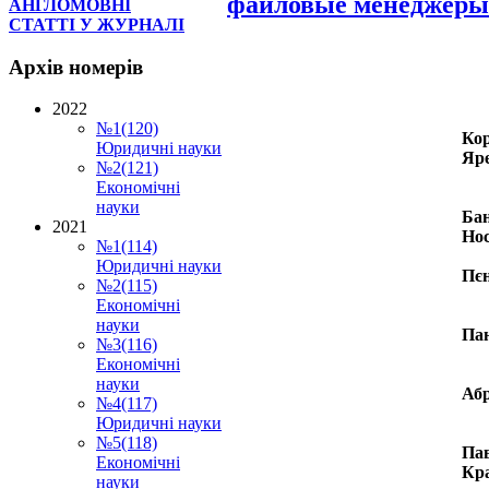
файловые менеджеры
АНГЛОМОВНІ
СТАТТІ У ЖУРНАЛІ
Архів
номерів
2022
№1(120)
Кор
Юридичні науки
Яре
№2(121)
Економічні
науки
Бан
2021
Нос
№1(114)
Юридичні науки
Пєн
№2(115)
Економічні
науки
Пан
№3(116)
Економічні
науки
Абр
№4(117)
Юридичні науки
№5(118)
Пав
Економічні
Кра
науки